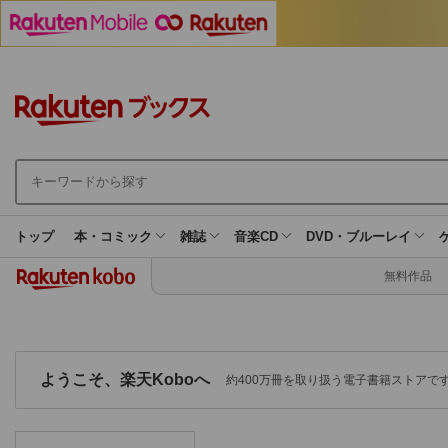
トップ
本・コミック
雑誌
音楽CD
DVD・ブルーレイ
サ
ブ
無料作品
カ
テ
ゴ
リ
ー
ようこそ、楽天Koboへ
約400万冊を取り扱う電子書籍ストアで