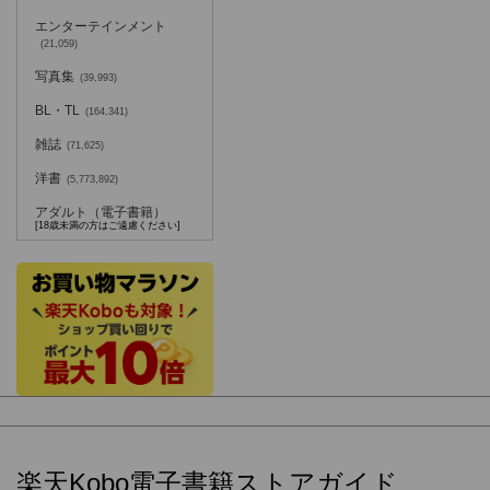
エンターテインメント
(21,059)
写真集
(39,993)
BL・TL
(164,341)
雑誌
(71,625)
洋書
(5,773,892)
アダルト（電子書籍）
[18歳未満の方はご遠慮ください]
楽天Kobo電子書籍ストアガイド