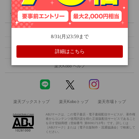
人文・思想
ライブラリ
ランキング
クーポン
無料
セール
旅行・アウトドア
楽天Kobo 初めての方へ
メルマガ設定
ホビー・スポーツ
読書アプリ
電子書籍リーダー
領収書を発行する
ご意見・ご要望
エンタメ
楽天Kobo ヘルプ
科学・医学
楽天ブックストップ
楽天Koboトップ
楽天市場トップ
絵本・児童書
ABJマークは、この電子書店・電子書籍配信サービスが、著作権
者からコンテンツ使用許諾を得た正規版配信サービスであること
洋書
を示す登録商標（登録番号 第6091713号）です。詳しくは
［ABJマーク］または［電子出版制作・流通協議会］で検索して
ください。