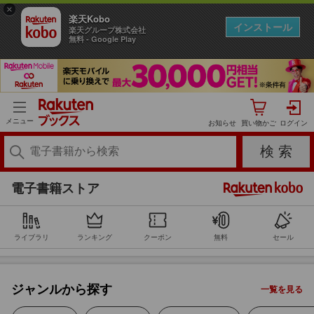
×
楽天Kobo
インストール
楽天グループ株式会社
無料 - Google Play
コミック
メニュー
お知らせ
小説・エッセイ
ビジネス
電子書籍ストア
BL・TL
ライブラリ
ランキング
クーポン
無料
セール
ライトノベル
ジャンルから探す
一覧を見る
ミステリー・サスペンス