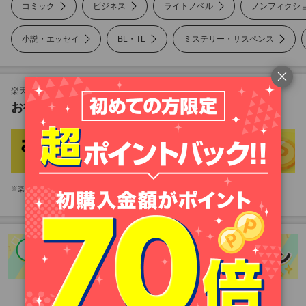
コミック
ビジネス
ライトノベル
ノンフィクシ
小説・エッセイ
BL・TL
ミステリー・サスペンス
ノンフィクション
美容・暮らし
楽天Koboも対象！
お得な楽天市場のキャンペーン
雑誌
写真集
楽天市場アプリをお持ちのお客様は、楽天市場アプリが起動します。
PC・システム
語学・資格