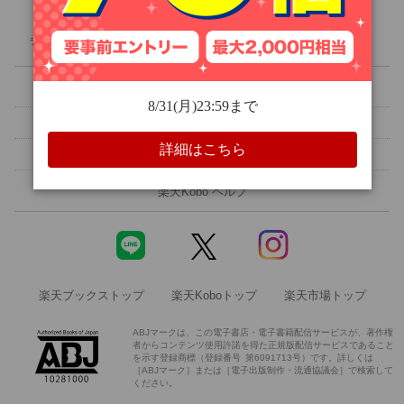
人文・思想
ライブラリ
ランキング
クーポン
無料
セール
旅行・アウトドア
楽天Kobo 初めての方へ
メルマガ設定
ホビー・スポーツ
読書アプリ
電子書籍リーダー
領収書を発行する
ご意見・ご要望
エンタメ
楽天Kobo ヘルプ
科学・医学
楽天ブックストップ
楽天Koboトップ
楽天市場トップ
絵本・児童書
ABJマークは、この電子書店・電子書籍配信サービスが、著作権
者からコンテンツ使用許諾を得た正規版配信サービスであること
洋書
を示す登録商標（登録番号 第6091713号）です。詳しくは
［ABJマーク］または［電子出版制作・流通協議会］で検索して
ください。