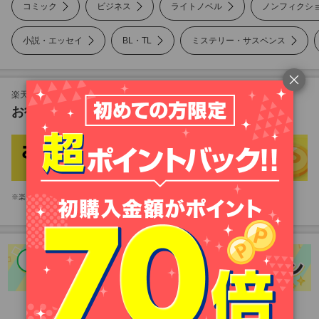
コミック
ビジネス
ライトノベル
ノンフィクシ
小説・エッセイ
BL・TL
ミステリー・サスペンス
ノンフィクション
美容・暮らし
楽天Koboも対象！
お得な楽天市場のキャンペーン
雑誌
写真集
楽天市場アプリをお持ちのお客様は、楽天市場アプリが起動します。
PC・システム
語学・資格