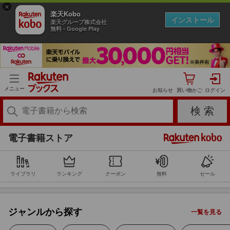
×
楽天Kobo
インストール
楽天グループ株式会社
無料 - Google Play
コミック
メニュー
お知らせ
小説・エッセイ
ビジネス
電子書籍ストア
BL・TL
ライブラリ
ランキング
クーポン
無料
セール
ライトノベル
ジャンルから探す
一覧を見る
ミステリー・サスペンス