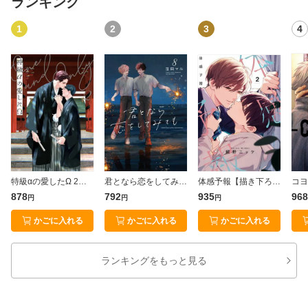
ランキング
人文・思想
1
2
3
4
旅行・アウトドア
ホビー・スポーツ
エンタメ
科学・医学
特級αの愛したΩ 2【電子限定かきおろし付】
君となら恋をしてみても【電子限定おまけ付き】 8
体感予報【描き下ろしおまけ付き特装版】 3
878
792
935
968
円
円
円
かごに入れる
かごに入れる
かごに入れる
絵本・児童書
ランキングをもっと見る
洋書