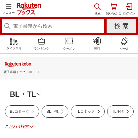
メニュー
コミック
無料
100円以下
ライブラリ
ランキング
クーポン
無料
セール
小説・エッセイ
電子書籍トップ
BL・TL
ビジネス
本日発売
今週発売
今月発売
BL・TL
BL・TL
BLコミック
BL小説
TLコミック
TL小説
ライトノベル
こだわり検索
ミステリー・サスペンス