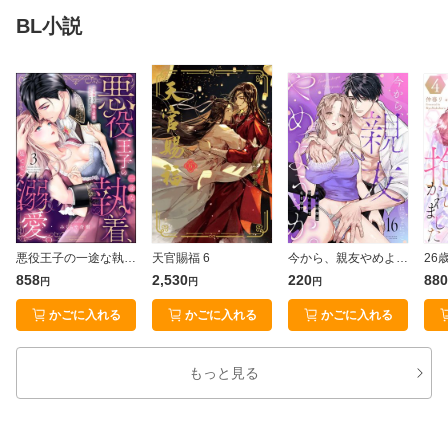
BL小説
悪役王子の一途な執着、果てない溺愛。 モブ令嬢なのに極上愛撫でイかされっぱなしです！ （3） 【かきおろし漫画付】
天官賜福 6
今から、親友やめようか。〜腐れ縁同僚は甘い快楽で私を壊す〜(16)
858
2,530
220
880
円
円
円
かごに入れる
かごに入れる
かごに入れる
もっと見る