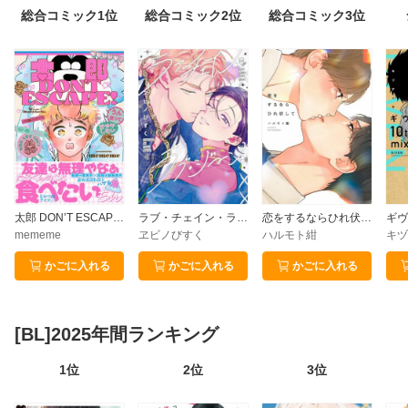
総合コミック1位
総合コミック2位
総合コミック3位
太郎 DON’T ESCAPE!【特典ペーパー付】
ラブ・チェイン・ラブ・ジーン
恋をするならひれ伏して【特典付】
mememe
ヱビノびすく
ハルモト紺
キヅ
かごに入れる
かごに入れる
かごに入れる
[BL]2025年間ランキング
1位
2位
3位