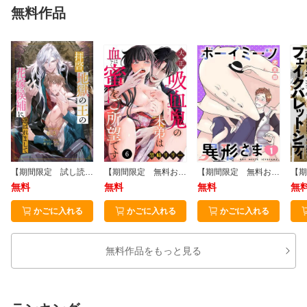
無料作品
ノンフィクション
美容・暮らし
雑誌
【期間限定 試し読み増量版 閲覧期限2026年8月6日】【全1-8セット】拝啓、地獄の王の花嫁候補に選ばれまして【イラスト付】
【期間限定 無料お試し版 閲覧期限2026年8月17日】大正吸血鬼(ヴァンパイア)の末弟は血ではなく蜜をご所望です 6
【期間限定 無料お試し版 閲覧期限2026年8月17日】ボーイミーツ異形さま(話売り) #1
写真集
無料
無料
無料
無
かごに入れる
かごに入れる
かごに入れる
PC・システム
無料作品をもっと見る
語学・資格