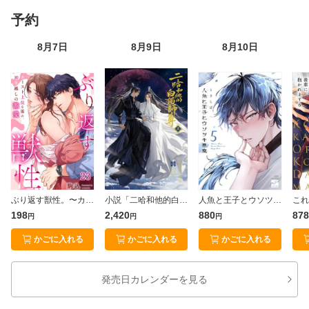
予約
8月7日
8月9日
8月10日
ぶり返す獣性。〜カースト上位な男の、１０年越しの激愛（23）
小説「二哈和他的白猫師尊」第5巻（ハスキーとかれのしろねこしずん）
人魚と王子とウソツキ悪魔 【電子限定特典付き】(5)
198
2,420
880
878
円
円
円
かごに入れる
かごに入れる
かごに入れる
発売日カレンダーを見る