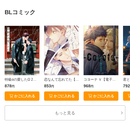
BLコミック
特級αの愛したΩ 2【電子限定かきおろし付】
恋なんて忘れてた【電子限定描き下ろし付き】
コヨーテ Ｖ【電子限定描き下ろし漫画付き】
878
853
968
792
円
円
円
かごに入れる
かごに入れる
かごに入れる
もっと見る