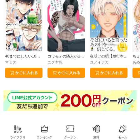
40までにしたい10のこと（2）【電子特別版】
コワモテの隣人がΩだった時の対処法（２） 限定版【電子限定描き下ろし漫画付き】
夜明けの唄【単行本版】6（特典付き）
マミタ
ニクヤ乾
ユノイチカ
あめ
かごに入れる
かごに入れる
かごに入れる
ライブラリ
ランキング
クーポン
無料
セール