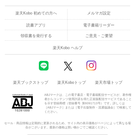
楽天Kobo 初めての方へ
メルマガ設定
読書アプリ
電子書籍リーダー
領収書を発行する
ご意見・ご要望
楽天Kobo ヘルプ
楽天ブックストップ
楽天Koboトップ
楽天市場トップ
ABJマークは、この電子書店・電子書籍配信サービスが、著作権
者からコンテンツ使用許諾を得た正規版配信サービスであること
を示す登録商標（登録番号 第6091713号）です。詳しくは
［ABJマーク］または［電子出版制作・流通協議会］で検索して
ください。
セール・商品情報は定期的に更新されるため、サイト内の表示価格がページによって異なる場
合がございます。最新の価格は買い物かごでご確認ください。