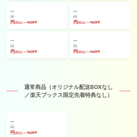
---
---
円
円
円
円
---
%OFF
---
%OFF
(税込)
(税込)
---
---
円
円
円
円
---
%OFF
---
%OFF
(税込)
(税込)
通常商品（オリジナル配送BOXなし
／楽天ブックス限定先着特典なし）
---
円
円
---
%OFF
(税込)