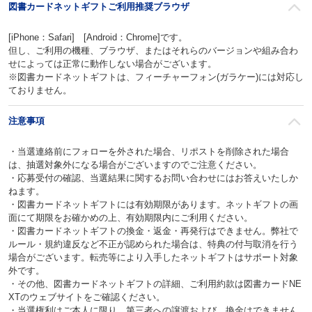
図書カードネットギフトご利用推奨ブラウザ
[iPhone：Safari] [Android：Chrome]です。
但し、ご利用の機種、ブラウザ、またはそれらのバージョンや組み合わ
せによっては正常に動作しない場合がございます。
※図書カードネットギフトは、フィーチャーフォン(ガラケー)には対応し
ておりません。
注意事項
・当選連絡前にフォローを外された場合、リポストを削除された場合
は、抽選対象外になる場合がございますのでご注意ください。
・応募受付の確認、当選結果に関するお問い合わせにはお答えいたしか
ねます。
・図書カードネットギフトには有効期限があります。ネットギフトの画
面にて期限をお確かめの上、有効期限内にご利用ください。
・図書カードネットギフトの換金・返金・再発行はできません。弊社で
ルール・規約違反など不正が認められた場合は、特典の付与取消を行う
場合がございます。転売等により入手したネットギフトはサポート対象
外です。
・その他、図書カードネットギフトの詳細、ご利用約款は図書カードNE
XTのウェブサイトをご確認ください。
・当選権利はご本人に限り、第三者への譲渡および、換金はできません