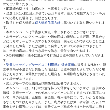
のでご了承ください。
・応募締め切り後、抽選の上、当選者を決定いたします。
・当選はお1人様1回とさせていただきます。個人で複数アカウントを用
いて応募した場合は、無効となります。
・取得した個人情報は
個人情報保護方針
に基づいてお取り扱いいたしま
す。
・本キャンペーンは予告無く変更・中止されることがございます。
・本サービスへのアクセス集中や通信回線の状態による遅延、不具合な
どにより本サービスへのアクセスや登録・表示などができないことによ
り発生した障害、または起因して発生したすべての事象につきまして
は、当社の責めに帰すべき場合を除き、責任を負いかねます。
・Xの利用規約・法令に違反する行為は当選を無効とさせていただきま
す。
・
楽天ショッピングサービスご利用規約 禁止事項
に違反する行為や、運
営事務局が不適切だと判断した場合は、当選を無効とさせていただく場
合があります。当選後に判明した場合も、当選権利を無効とさせていた
だく場合があります。
・楽天グループの役職員及び関係者は応募できません。
・キャンペーンは、細心の注意を払って運営をしていますが、提供する
情報、各種サービス、その他本キャンペーンに関するすべての事項につ
いて、その完全性、正確性、安全性、有用性等について、いかなる保証
もするものではありません。また、利用者または第三者が被った以下の
事例を含む損害については、楽天グループ株式会社は当社の責めに帰す