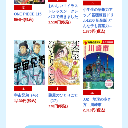
おいしい！イラス
小学生の語彙力ア
トレッスン クレ
ONE PIECE 115
ップ 基礎練習ドリ
パスで描きました
円(税込)
594
ル1200 新装版 ど
円(税込)
1,518
んな子も言葉力...
円(税込)
1,870
宇宙兄弟（46）
薬屋のひとりごと
J32 地球の歩き
円(税込)
（17）
1,130
方 川崎市
円(税込)
770
円(税込)
2,310