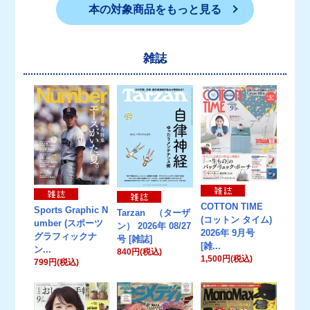
本の対象商品をもっと見る
雑誌
COTTON TIME
Sports Graphic N
Tarzan （ターザ
(コットン タイム)
umber (スポーツ
ン） 2026年 08/27
2026年 9月号
グラフィックナ
号 [雑誌]
[雑...
ン...
840円(税込)
1,500円(税込)
799円(税込)