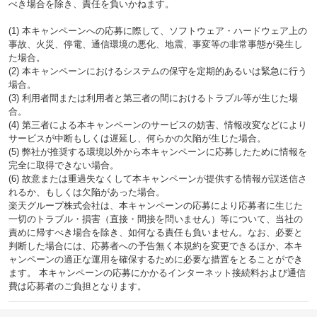
べき場合を除き、責任を負いかねます。
(1) 本キャンペーンへの応募に際して、ソフトウェア・ハードウェア上の
事故、火災、停電、通信環境の悪化、地震、事変等の非常事態が発生し
た場合。
(2) 本キャンペーンにおけるシステムの保守を定期的あるいは緊急に行う
場合。
(3) 利用者間または利用者と第三者の間におけるトラブル等が生じた場
合。
(4) 第三者による本キャンペーンのサービスの妨害、情報改変などにより
サービスが中断もしくは遅延し、何らかの欠陥が生じた場合。
(5) 弊社が推奨する環境以外から本キャンペーンに応募したために情報を
完全に取得できない場合。
(6) 故意または重過失なくして本キャンペーンが提供する情報が誤送信さ
れるか、もしくは欠陥があった場合。
楽天グループ株式会社は、本キャンペーンの応募により応募者に生じた
一切のトラブル・損害（直接・間接を問いません）等について、当社の
責めに帰すべき場合を除き、如何なる責任も負いません。なお、必要と
判断した場合には、応募者への予告無く本規約を変更できるほか、本キ
ャンペーンの適正な運用を確保するために必要な措置をとることができ
ます。 本キャンペーンの応募にかかるインターネット接続料および通信
費は応募者のご負担となります。