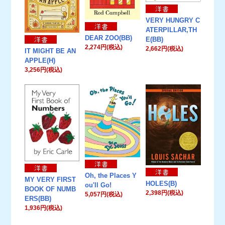
VERY HUNGRY C
ATERPILLAR,TH
DEAR ZOO(BB)
E(BB)
2,274円(税込)
2,662円(税込)
IT MIGHT BE AN
APPLE(H)
3,256円(税込)
Oh, the Places Y
MY VERY FIRST
HOLES(B)
ou'll Go!
BOOK OF NUMB
2,398円(税込)
5,057円(税込)
ERS(BB)
1,936円(税込)