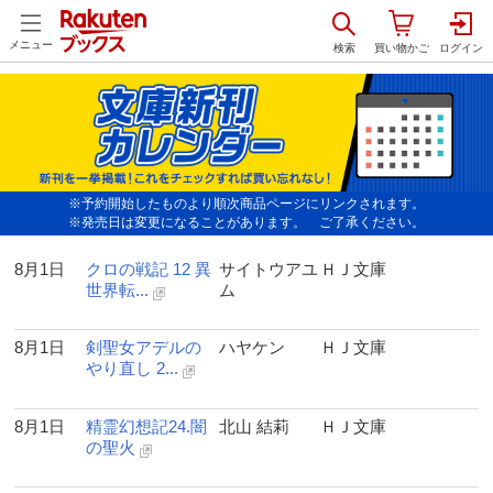
メニュー
※予約開始したものより順次商品ページにリンクされます。
※発売日は変更になることがあります。 ご了承ください。
8月1日
クロの戦記 12 異
サイトウアユ
ＨＪ文庫
世界転...
ム
8月1日
剣聖女アデルの
ハヤケン
ＨＪ文庫
やり直し 2...
8月1日
精霊幻想記24.闇
北山 結莉
ＨＪ文庫
の聖火