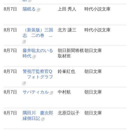
8月7日
陽眠る
上田 秀人
時代小説文庫
8月7日
（新装版）三国
北方 謙三
時代小説文庫
志 二の巻 ...
8月7日
藤井聡太のいる
朝日新聞将棋
朝日文庫
時代
取材班
8月7日
警視庁監察官Q
鈴峯紅也
朝日文庫
フォトグラフ
8月7日
サバティカル
中村航
朝日文庫
8月7日
隅田川 慶次郎
北原亞以子
朝日文庫
縁側日記