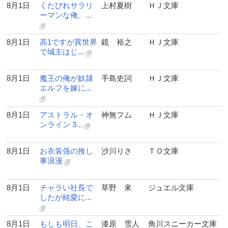
8月1日
くたびれサラリ
上村夏樹
ＨＪ文庫
ーマンな俺、...
8月1日
高1ですが異世界
鏡 裕之
ＨＪ文庫
で城主はじ...
8月1日
魔王の俺が奴隷
手島史詞
ＨＪ文庫
エルフを嫁に...
8月1日
アストラル・オ
神無フム
ＨＪ文庫
ンライン 3...
8月1日
お衣装係の推し
沙川りさ
ＴＯ文庫
事浪漫
8月1日
チャラい社長で
草野 來
ジュエル文庫
したが純愛に...
8月1日
もしも明日、こ
漆原 雪人
角川スニーカー文庫