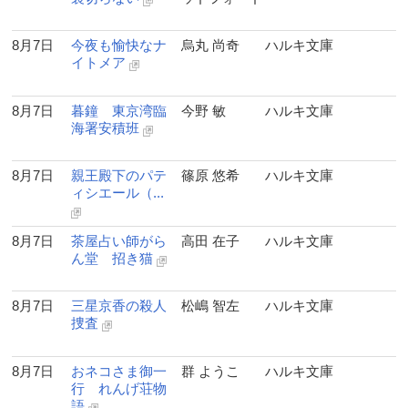
8月7日
今夜も愉快なナ
烏丸 尚奇
ハルキ文庫
イトメア
8月7日
暮鐘 東京湾臨
今野 敏
ハルキ文庫
海署安積班
8月7日
親王殿下のパテ
篠原 悠希
ハルキ文庫
ィシエール（...
8月7日
茶屋占い師がら
高田 在子
ハルキ文庫
ん堂 招き猫
8月7日
三星京香の殺人
松嶋 智左
ハルキ文庫
捜査
8月7日
おネコさま御一
群 ようこ
ハルキ文庫
行 れんげ荘物
語