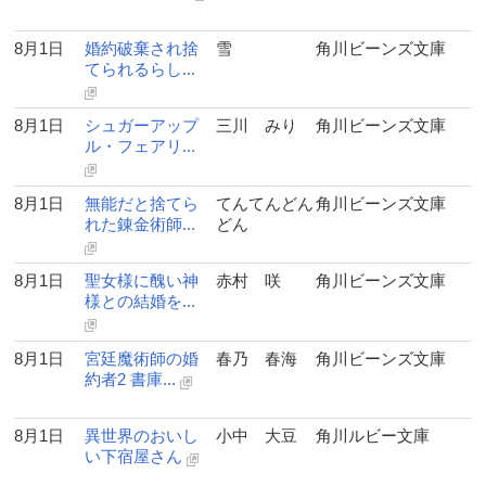
8月1日
婚約破棄され捨
雪
角川ビーンズ文庫
てられるらし...
8月1日
シュガーアップ
三川 みり
角川ビーンズ文庫
ル・フェアリ...
8月1日
無能だと捨てら
てんてんどん
角川ビーンズ文庫
れた錬金術師...
どん
8月1日
聖女様に醜い神
赤村 咲
角川ビーンズ文庫
様との結婚を...
8月1日
宮廷魔術師の婚
春乃 春海
角川ビーンズ文庫
約者2 書庫...
8月1日
異世界のおいし
小中 大豆
角川ルビー文庫
い下宿屋さん