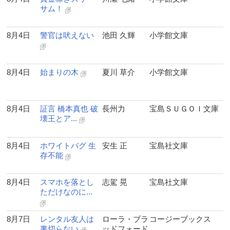
サム！
8月4日
警官は吠えない
池田 久輝
小学館文庫
8月4日
始まりの木
夏川 草介
小学館文庫
8月4日
証言 橋本真也 破
長州力
宝島ＳＵＧＯＩ文庫
壊王とア...
8月4日
ホワイトバグ 生
安生 正
宝島社文庫
存不能
8月4日
スマホを落とし
志駕 晃
宝島社文庫
ただけなのに...
8月7日
レンタル友人は
ローラ・ブラ
コージーブックス
裏切らない
ッドフォード