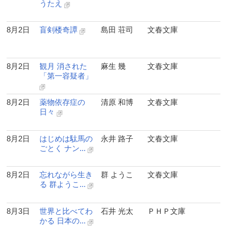
うたえ
8月2日
盲剣楼奇譚
島田 荘司
文春文庫
8月2日
観月 消された
麻生 幾
文春文庫
「第一容疑者」
8月2日
薬物依存症の
清原 和博
文春文庫
日々
8月2日
はじめは駄馬の
永井 路子
文春文庫
ごとく ナン...
8月2日
忘れながら生き
群 ようこ
文春文庫
る 群ようこ...
8月3日
世界と比べてわ
石井 光太
ＰＨＰ文庫
かる 日本の...