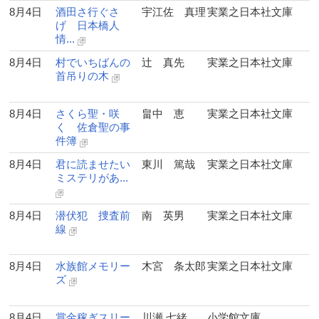
8月4日
酒田さ行ぐさ
宇江佐 真理
実業之日本社文庫
げ 日本橋人
情...
8月4日
村でいちばんの
辻 真先
実業之日本社文庫
首吊りの木
8月4日
さくら聖・咲
畠中 恵
実業之日本社文庫
く 佐倉聖の事
件簿
8月4日
君に読ませたい
東川 篤哉
実業之日本社文庫
ミステリがあ...
8月4日
潜伏犯 捜査前
南 英男
実業之日本社文庫
線
8月4日
水族館メモリー
木宮 条太郎
実業之日本社文庫
ズ
8月4日
賞金稼ぎスリー
川瀬 七緒
小学館文庫