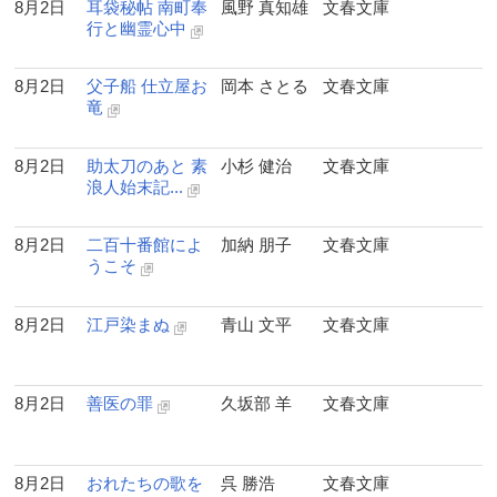
8月2日
耳袋秘帖 南町奉
風野 真知雄
文春文庫
行と幽霊心中
8月2日
父子船 仕立屋お
岡本 さとる
文春文庫
竜
8月2日
助太刀のあと 素
小杉 健治
文春文庫
浪人始末記...
8月2日
二百十番館によ
加納 朋子
文春文庫
うこそ
8月2日
江戸染まぬ
青山 文平
文春文庫
8月2日
善医の罪
久坂部 羊
文春文庫
8月2日
おれたちの歌を
呉 勝浩
文春文庫