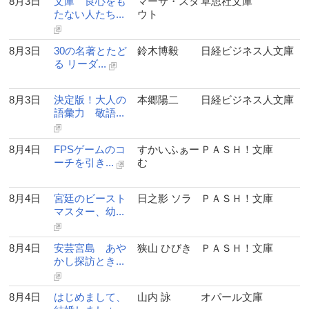
8月3日
文庫 良心をも
マーサ・スタ
草思社文庫
たない人たち...
ウト
8月3日
30の名著とたど
鈴木博毅
日経ビジネス人文庫
る リーダ...
8月3日
決定版！大人の
本郷陽二
日経ビジネス人文庫
語彙力 敬語...
8月4日
FPSゲームのコ
すかいふぁー
ＰＡＳＨ！文庫
ーチを引き...
む
8月4日
宮廷のビースト
日之影 ソラ
ＰＡＳＨ！文庫
マスター、幼...
8月4日
安芸宮島 あや
狭山 ひびき
ＰＡＳＨ！文庫
かし探訪とき...
8月4日
はじめまして、
山内 詠
オパール文庫