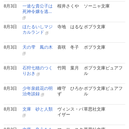
8月3日
一途な貴公子は
桜井さくや
ソーニャ文庫
死神令嬢を逃...
8月3日
ほたるいしマジ
寺地 はるな
ポプラ文庫
カルランド
8月3日
天の雫 鳳の木
喜咲 冬子
ポプラ文庫
8月3日
石狩七穂のつく
竹岡 葉月
ポプラ文庫ピュアフ
りおき
ル
8月3日
少年泉鏡花の明
峰守 ひろか
ポプラ文庫ピュアフ
治奇談録
ず
ル
8月3日
文庫 砂と人類
ヴィンス・バ
草思社文庫
イザー