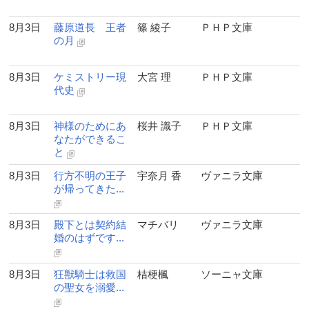
8月3日
藤原道長 王者
篠 綾子
ＰＨＰ文庫
の月
8月3日
ケミストリー現
大宮 理
ＰＨＰ文庫
代史
8月3日
神様のためにあ
桜井 識子
ＰＨＰ文庫
なたができるこ
と
8月3日
行方不明の王子
宇奈月 香
ヴァニラ文庫
が帰ってきた...
8月3日
殿下とは契約結
マチバリ
ヴァニラ文庫
婚のはずです...
8月3日
狂獣騎士は救国
桔梗楓
ソーニャ文庫
の聖女を溺愛...