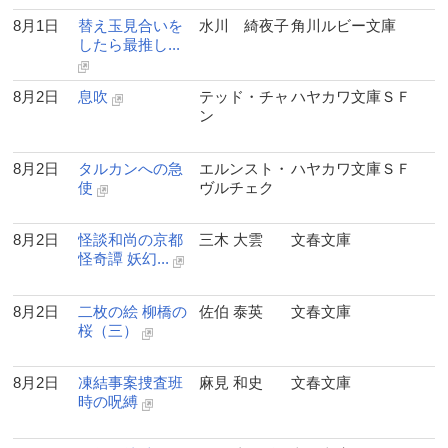
8月1日
替え玉見合いを
水川 綺夜子
角川ルビー文庫
したら最推し...
8月2日
息吹
テッド・チャ
ハヤカワ文庫ＳＦ
ン
8月2日
タルカンへの急
エルンスト・
ハヤカワ文庫ＳＦ
使
ヴルチェク
8月2日
怪談和尚の京都
三木 大雲
文春文庫
怪奇譚 妖幻...
8月2日
二枚の絵 柳橋の
佐伯 泰英
文春文庫
桜（三）
8月2日
凍結事案捜査班
麻見 和史
文春文庫
時の呪縛