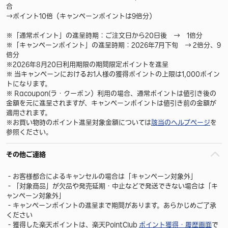
合
→ポイント10倍（キャンペーンポイントは9倍分）
※「通常ポイント」の進呈時期：ご注文日から20日後 → 1倍分
※「キャンペーンポイント」の進呈時期：2026年7月下旬 → 2倍分、9
倍分
※2026年8月20日利用期限の期間限定ポイントを進呈
※ 当キャンペーンにおけるお1人様の獲得ポイントの上限は1,000ポイン
トになります。
※ Racoupon(ラ・クーポン）利用の場合、通常ポイントは値引き後の
金額を元に進呈されますが、キャンペーンポイントは値引き前の金額が
適用されます。
※お買い物時のポイント進呈対象金額については
該当のヘルプページ
を
参照ください。
その他ご連絡
‐お客様都合によるキャンセルの場合は「キャンペーン対象外」
‐「対象商品」が欠品や発売延期・中止などで発送できない場合は「キ
ャンペーン対象外」
‐キャンペーンポイントの進呈まで期間があります。あらかじめご了承
ください
‐獲得した楽天ポイントは、楽天PointClub
ポイント獲得・履歴画面
で