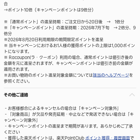
合
→ポイント10倍（キャンペーンポイントは9倍分）
※「通常ポイント」の進呈時期：ご注文日から20日後 → 1倍分
※「キャンペーンポイント」の進呈時期：2026年7月下旬 → 2倍分、9
倍分
※2026年8月20日利用期限の期間限定ポイントを進呈
※ 当キャンペーンにおけるお1人様の獲得ポイントの上限は1,000ポイン
トになります。
※ Racoupon(ラ・クーポン）利用の場合、通常ポイントは値引き後の
金額を元に進呈されますが、キャンペーンポイントは値引き前の金額が
適用されます。
※お買い物時のポイント進呈対象金額については
該当のヘルプページ
を
参照ください。
その他ご連絡
‐お客様都合によるキャンセルの場合は「キャンペーン対象外」
‐「対象商品」が欠品や発売延期・中止などで発送できない場合は「キ
ャンペーン対象外」
‐キャンペーンポイントの進呈まで期間があります。あらかじめご了承
ください
‐獲得した楽天ポイントは、楽天PointClub
ポイント獲得・履歴画面
で