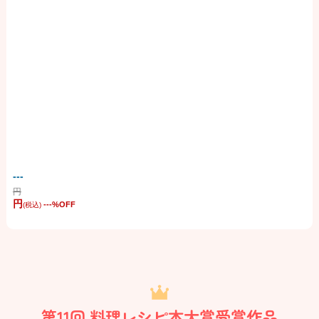
---
円
円
---
%OFF
(税込)
第11回 料理レシピ本大賞受賞作品