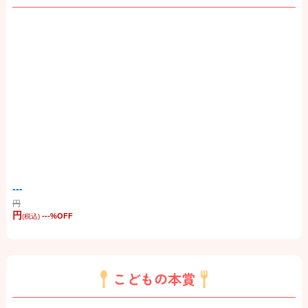
---
円
円
---
%OFF
(税込)
こどもの本賞