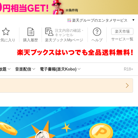
楽天グループのエンタメサービス
本/ゲーム/CD/DVD
注文内容の確認・
楽天市場
キャンセル
楽天ブックス
サービス一覧
お気に入り
購入履歴
楽天ブックスMyページ
ヘルプ
電子書籍
楽天Kobo
雑誌読み放題
楽天マガジン
放題
音楽配信
電子書籍(楽天Kobo)
R18+
音楽配信
楽天ミュージック
動画配信
楽天TV
動画配信ガイド
Rakuten PLAY
無料テレビ
Rチャンネル
チケット