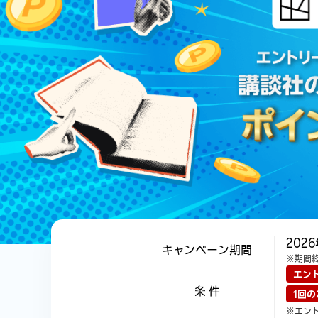
202
キャンペーン期間
※期間
エン
条 件
1回の
※エン