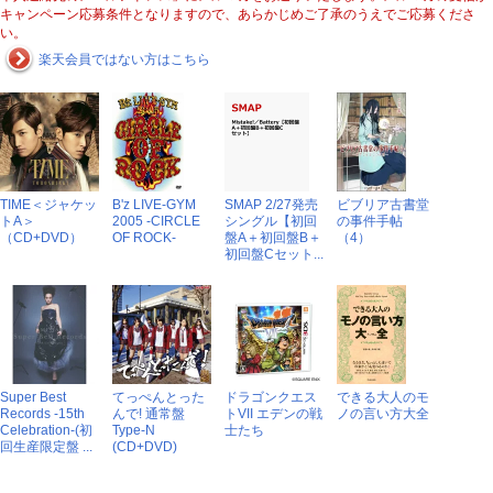
キャンペーン応募条件となりますので、あらかじめご了承のうえでご応募くださ
い。
楽天会員ではない方はこちら
TIME＜ジャケッ
B'z LIVE-GYM
SMAP 2/27発売
ビブリア古書堂
トA＞
2005 -CIRCLE
シングル【初回
の事件手帖
（CD+DVD）
OF ROCK-
盤A＋初回盤B＋
（4）
初回盤Cセット...
Super Best
てっぺんとった
ドラゴンクエス
できる大人のモ
Records -15th
んで! 通常盤
トVII エデンの戦
ノの言い方大全
Celebration-(初
Type-N
士たち
回生産限定盤 ...
(CD+DVD)