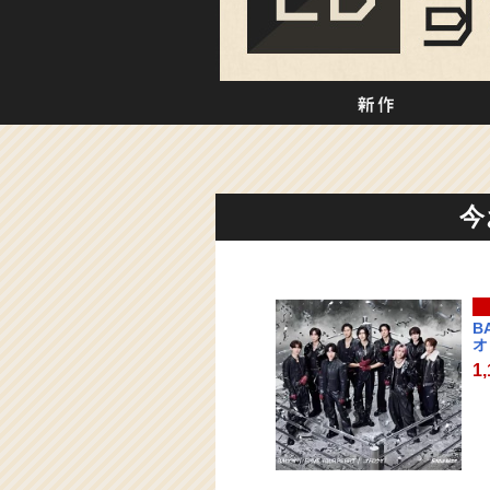
新
今
BA
オ
1