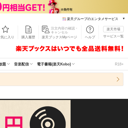
楽天グループのエンタメサービス
本/ゲーム/CD/DVD
注文内容の確認・
楽天市場
キャンセル
楽天ブックス
サービス一覧
お気に入り
購入履歴
楽天ブックスMyページ
ヘルプ
電子書籍
楽天Kobo
雑誌読み放題
楽天マガジン
放題
音楽配信
電子書籍(楽天Kobo)
R18+
音楽配信
楽天ミュージック
動画配信
楽天TV
動画配信ガイド
Rakuten PLAY
無料テレビ
Rチャンネル
チケット