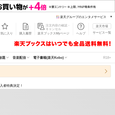
楽天グループのエンタメサービス
本/ゲーム/CD/DVD
注文内容の確認・
楽天市場
キャンセル
楽天ブックス
サービス一覧
お気に入り
購入履歴
楽天ブックスMyページ
ヘルプ
電子書籍
楽天Kobo
雑誌読み放題
楽天マガジン
放題
音楽配信
電子書籍(楽天Kobo)
R18+
音楽配信
楽天ミュージック
動画配信
楽天TV
D購入者特典決定！
動画配信ガイド
Rakuten PLAY
無料テレビ
Rチャンネル
チケット