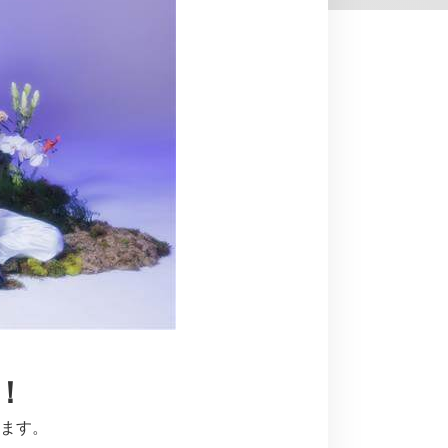
！
ます。