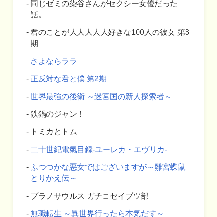
同じゼミの染谷さんがセクシー女優だった
話。
君のことが大大大大大好きな100人の彼女 第3
期
さよならララ
正反対な君と僕 第2期
世界最強の後衛 ～迷宮国の新人探索者～
鉄鍋のジャン！
トミカとトム
二十世紀電氣目録-ユーレカ・エヴリカ-
ふつつかな悪女ではございますが～雛宮蝶鼠
とりかえ伝～
プラノサウルス ガチコセイブツ部
無職転生 ～異世界行ったら本気だす～