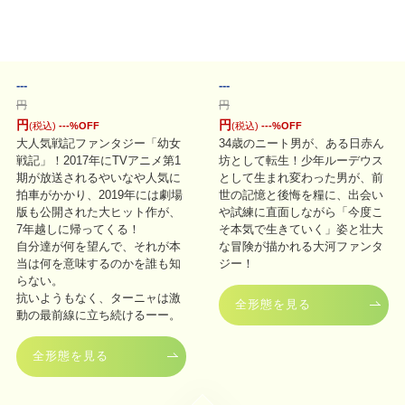
---
---
円
円
円
円
(税込)
---
%OFF
(税込)
---
%OFF
大人気戦記ファンタジー「幼女
34歳のニート男が、ある日赤ん
戦記」！2017年にTVアニメ第1
坊として転生！少年ルーデウス
期が放送されるやいなや人気に
として生まれ変わった男が、前
拍車がかかり、2019年には劇場
世の記憶と後悔を糧に、出会い
版も公開された大ヒット作が、
や試練に直面しながら「今度こ
7年越しに帰ってくる！
そ本気で生きていく」姿と壮大
自分達が何を望んで、それが本
な冒険が描かれる大河ファンタ
当は何を意味するのかを誰も知
ジー！
らない。
抗いようもなく、ターニャは激
全形態を見る
動の最前線に立ち続けるーー。
全形態を見る