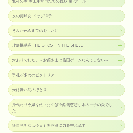
北斗の拳 拳王軍ザコたちの挽歌 第2クール
炎の闘球女 ドッジ弾子
きみが死ぬまで恋をしたい
攻殻機動隊 THE GHOST IN THE SHELL
対ありでした。～お嬢さまは格闘ゲームなんてしない～
手札が多めのビクトリア
天は赤い河のほとり
身代わり令嬢を救ったのは冷酷無慈悲な氷の王子の愛でし
た
無自覚聖女は今日も無意識に力を垂れ流す