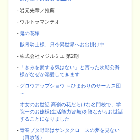
岩元先輩ノ推薦
ウルトラマンテオ
鬼の花嫁
骸骨騎士様、只今異世界へお出掛け中
株式会社マジルミエ 第2期
「きみを愛する気はない」と言った次期公爵
様がなぜか溺愛してきます
グロウアップショウ ～ひまわりのサーカス団
～
才女のお世話 高嶺の花だらけな名門校で、学
院一のお嬢様(生活能力皆無)を陰ながらお世話
することになりました
青春ブタ野郎はサンタクロースの夢を見ない
（再放送）