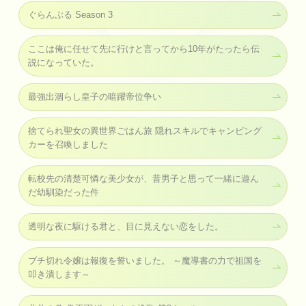
ぐらんぶる Season 3
ここは俺に任せて先に行けと言ってから10年がたったら伝
説になっていた。
最強出涸らし皇子の暗躍帝位争い
捨てられ聖女の異世界ごはん旅 隠れスキルでキャンピング
カーを召喚しました
転校先の清楚可憐な美少女が、昔男子と思って一緒に遊ん
だ幼馴染だった件
透明な夜に駆ける君と、目に見えない恋をした。
ブチ切れ令嬢は報復を誓いました。 ～魔導書の力で祖国を
叩き潰します～