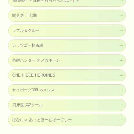
無職転生 ～異世界行ったら本気だす～
闇芝居 十七期
ラブル＆クルー
レッツゴー怪奇組
角醒ハンター オメガホーン
ONE PIECE HEROINES
サイボーグ009 ネメシス
刃牙道 第2クール
ばなにゃ あっとほーむぱーてぃー