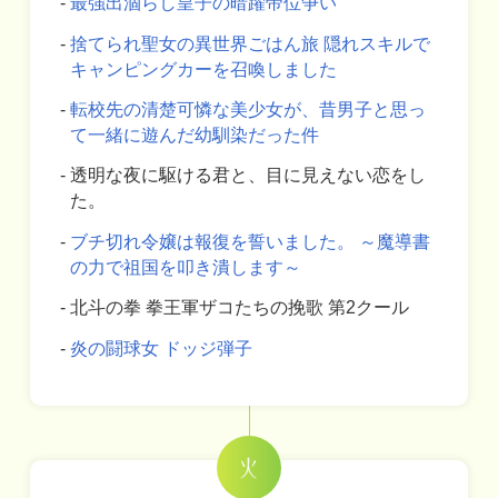
最強出涸らし皇子の暗躍帝位争い
捨てられ聖女の異世界ごはん旅 隠れスキルで
キャンピングカーを召喚しました
転校先の清楚可憐な美少女が、昔男子と思っ
て一緒に遊んだ幼馴染だった件
透明な夜に駆ける君と、目に見えない恋をし
た。
ブチ切れ令嬢は報復を誓いました。 ～魔導書
の力で祖国を叩き潰します～
北斗の拳 拳王軍ザコたちの挽歌 第2クール
炎の闘球女 ドッジ弾子