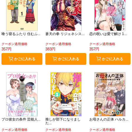
喰う寝るふたり 住むふ...
蒼天の拳 リジェネシス...
恋の呪いは愛で解け 1...
クーポン適用価格
クーポン適用価格
クーポン適用価格
357円
383円
357円
かごに入れる
かごに入れる
かごに入れる
プロ彼女の条件 芸能人...
推しが部下になりまし
お母さんの正体 ハルカ...
た...
クーポン適用価格
クーポン適用価格
クーポン適用価格