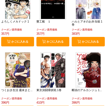
よろしくメカドック 1
蟹工船 １
ハルとアオのお弁当箱 1
巻
クーポン適用価格
クーポン適用価格
クーポン適用価格
357円
357円
383円
かごに入れる
かごに入れる
かごに入れる
つくおき生活 週末まと...
東京決闘環状戦 1巻
断頭のアルカンジュ 1...
クーポン適用価格
クーポン適用価格
クーポン適用価格
396円
410円
396円