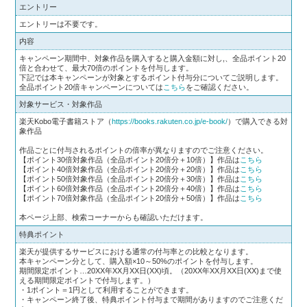
エントリー
エントリーは不要です。
内容
キャンペーン期間中、対象作品を購入すると購入金額に対し,、全品ポイント20
倍と合わせて、最大70倍のポイントを付与します。
下記では本キャンペーンが対象とするポイント付与分についてご説明します。
全品ポイント20倍キャンペーンについては
こちら
をご確認ください。
対象サービス・対象作品
楽天Kobo電子書籍ストア（
https://books.rakuten.co.jp/e-book/
）で購入できる対
象作品
作品ごとに付与されるポイントの倍率が異なりますのでご注意ください。
【ポイント30倍対象作品（全品ポイント20倍分＋10倍）】作品は
こちら
【ポイント40倍対象作品（全品ポイント20倍分＋20倍）】作品は
こちら
【ポイント50倍対象作品（全品ポイント20倍分＋30倍）】作品は
こちら
【ポイント60倍対象作品（全品ポイント20倍分＋40倍）】作品は
こちら
【ポイント70倍対象作品（全品ポイント20倍分＋50倍）】作品は
こちら
本ページ上部、検索コーナーからも確認いただけます。
特典ポイント
楽天が提供するサービスにおける通常の付与率との比較となります。
本キャンペーン分として、購入額×10～50%のポイントを付与します。
期間限定ポイント…20XX年XX月XX日(XX)頃。（20XX年XX月XX日(XX)まで使
える期間限定ポイントで付与します。）
・1ポイント＝1円として利用することができます。
・キャンペーン終了後、特典ポイント付与まで期間がありますのでご注意くだ