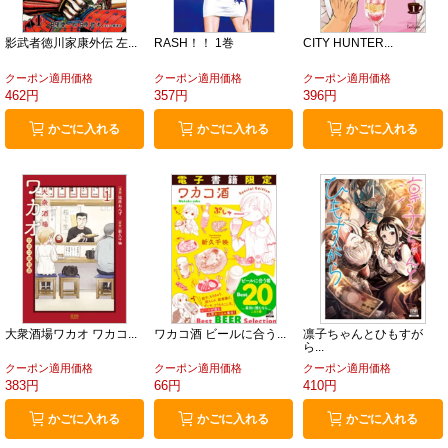
影武者徳川家康外伝 左...
RASH！！ 1巻
CITY HUNTER...
クーポン適用価格
クーポン適用価格
クーポン適用価格
462円
357円
396円
かごに入れる
かごに入れる
かごに入れる
大衆酒場ワカオ ワカコ...
ワカコ酒 ビールに合う...
凛子ちゃんとひもすが
ら...
クーポン適用価格
クーポン適用価格
クーポン適用価格
383円
66円
410円
かごに入れる
かごに入れる
かごに入れる