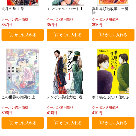
北斗の拳 １巻
エンジェル・ハート 1...
異世界領地改革～土魔
法...
クーポン適用価格
クーポン適用価格
クーポン適用価格
357円
357円
396円
かごに入れる
かごに入れる
かごに入れる
この世界の片隅に 上
テンゲン英雄大戦 1巻...
喰う寝るふたり 住むふ...
クーポン適用価格
クーポン適用価格
クーポン適用価格
396円
410円
410円
かごに入れる
かごに入れる
かごに入れる