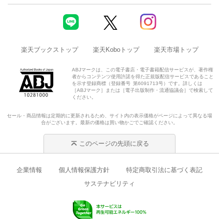
楽天ブックストップ
楽天Koboトップ
楽天市場トップ
ABJマークは、この電子書店・電子書籍配信サービスが、著作権
者からコンテンツ使用許諾を得た正規版配信サービスであること
を示す登録商標（登録番号 第6091713号）です。詳しくは
［ABJマーク］または［電子出版制作・流通協議会］で検索して
ください。
セール・商品情報は定期的に更新されるため、サイト内の表示価格がページによって異なる場
合がございます。最新の価格は買い物かごでご確認ください。
このページの先頭に戻る
企業情報
個人情報保護方針
特定商取引法に基づく表記
サステナビリティ