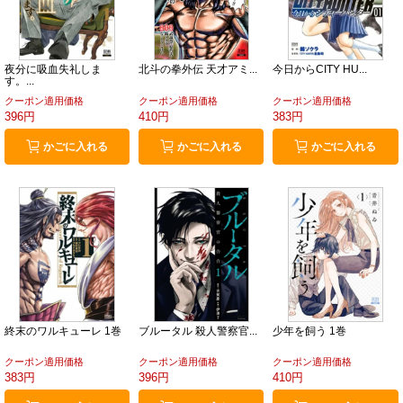
夜分に吸血失礼しま
北斗の拳外伝 天才アミ...
今日からCITY HU...
す。...
クーポン適用価格
クーポン適用価格
クーポン適用価格
396円
410円
383円
かごに入れる
かごに入れる
かごに入れる
終末のワルキューレ 1巻
ブルータル 殺人警察官...
少年を飼う 1巻
クーポン適用価格
クーポン適用価格
クーポン適用価格
383円
396円
410円