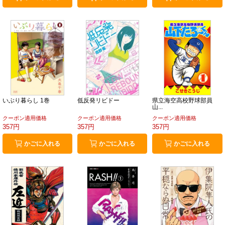
いぶり暮らし 1巻
低反発リビドー
県立海空高校野球部員
山...
クーポン適用価格
クーポン適用価格
クーポン適用価格
357円
357円
357円
かごに入れる
かごに入れる
かごに入れる