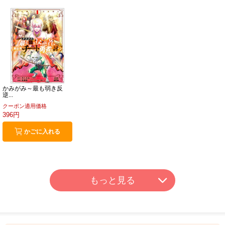
かみがみ～最も弱き反
逆...
クーポン適用価格
396円
かごに入れる
もっと見る