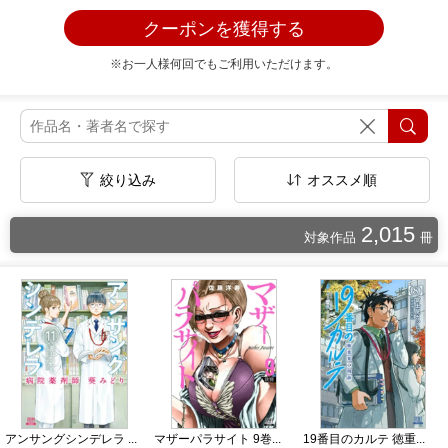
クーポンを獲得する
※お一人様何回でもご利用いただけます。
絞り込み
オススメ順
2,015
対象作品
冊
アンサングシンデレラ ...
マザーパラサイト 9巻...
19番目のカルテ 徳重...