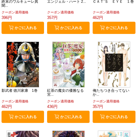
終末のワルキューレ異
エンジェル・ハート 2...
ＣＡＴ’Ｓ ＥＹＥ １巻
聞...
クーポン適用価格
クーポン適用価格
クーポン適用価格
396円
357円
462円
かごに入れる
かごに入れる
かごに入れる
影武者 徳川家康 1巻
紅茶の魔女の優雅なる
俺たちつき合ってない
宮...
か...
クーポン適用価格
クーポン適用価格
クーポン適用価格
462円
436円
357円
かごに入れる
かごに入れる
かごに入れる