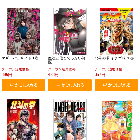
マザーパラサイト 1巻
魔法と僕とでっかい師
北斗の拳 イチゴ味 １巻
匠...
クーポン適用価格
クーポン適用価格
クーポン適用価格
396円
423円
357円
かごに入れる
かごに入れる
かごに入れる