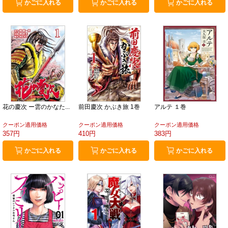
かごに入れる
かごに入れる
かごに入れる
花の慶次 ー雲のかなた...
前田慶次 かぶき旅 1巻
アルテ １巻
クーポン適用価格
クーポン適用価格
クーポン適用価格
357円
410円
383円
かごに入れる
かごに入れる
かごに入れる