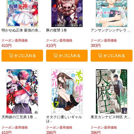
明かせぬ正体 最強の糸...
豚の復讐 1巻
アンサングシンデレラ ...
クーポン適用価格
クーポン適用価格
クーポン適用価格
410円
410円
383円
かごに入れる
かごに入れる
かごに入れる
天狗祓の三兄弟 1巻 ...
オタクに優しいギャル
東京カンナビス特区 大...
は...
クーポン適用価格
クーポン適用価格
クーポン適用価格
410円
396円
396円