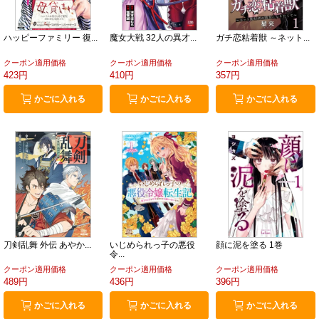
ハッピーファミリー 復...
魔女大戦 32人の異才...
ガチ恋粘着獣 ～ネット...
クーポン適用価格
クーポン適用価格
クーポン適用価格
423円
410円
357円
かごに入れる
かごに入れる
かごに入れる
刀剣乱舞 外伝 あやか...
いじめられっ子の悪役
顔に泥を塗る 1巻
令...
クーポン適用価格
クーポン適用価格
クーポン適用価格
489円
436円
396円
かごに入れる
かごに入れる
かごに入れる