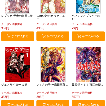
レプリカ 元妻の復讐 1巻
人喰い姫のカヴァリエ
ハネチンとブッキーの
ー...
お...
クーポン適用価格
クーポン適用価格
クーポン適用価格
357円
436円
99円
かごに入れる
かごに入れる
かごに入れる
ジェノサイダー １巻
いくさの子 ー織田三郎...
義風堂々！！ 直江兼続...
クーポン適用価格
クーポン適用価格
クーポン適用価格
357円
396円
357円
かごに入れる
かごに入れる
かごに入れる