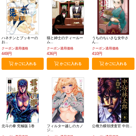
ハネチンとブッキーの
猫と紳士のティールー
うちのちいさな女中さ
お...
ム...
ん...
クーポン適用価格
クーポン適用価格
クーポン適用価格
449円
436円
410円
かごに入れる
かごに入れる
かごに入れる
北斗の拳 究極版 1巻
フィルター越しのカノ
公権力横領捜査官 中坊...
ジ...