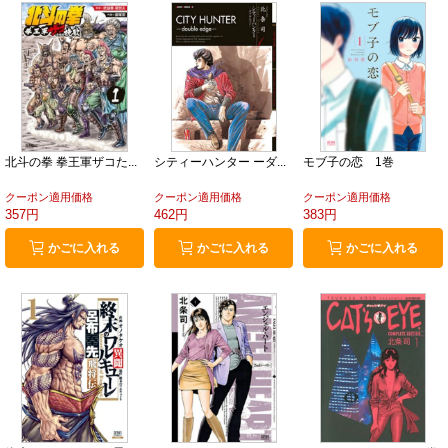
北斗の拳 拳王軍ザコた...
シティーハンター ーダ...
モブ子の恋 1巻
クーポン適用価格
クーポン適用価格
クーポン適用価格
357円
462円
383円
かごに入れる
かごに入れる
かごに入れる