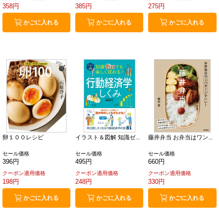
358円
385円
275円
かごに入れる
かごに入れる
かごに入れる
卵１００レシピ
イラスト＆図解 知識ゼ...
藤井弁当 お弁当はワン...
セール価格
セール価格
セール価格
396円
495円
660円
クーポン適用価格
クーポン適用価格
クーポン適用価格
198円
248円
330円
かごに入れる
かごに入れる
かごに入れる