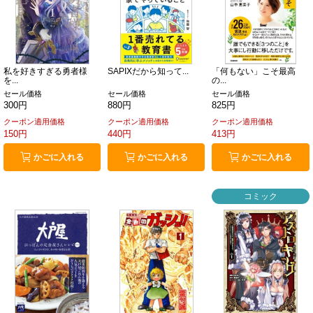
私を好きすぎる勇者様
SAPIXだから知って...
「何もない」こそ最高
を...
の...
セール価格
セール価格
セール価格
300円
880円
825円
クーポン適用価格
クーポン適用価格
クーポン適用価格
150円
440円
413円
かごに入れる
かごに入れる
かごに入れる
コミック