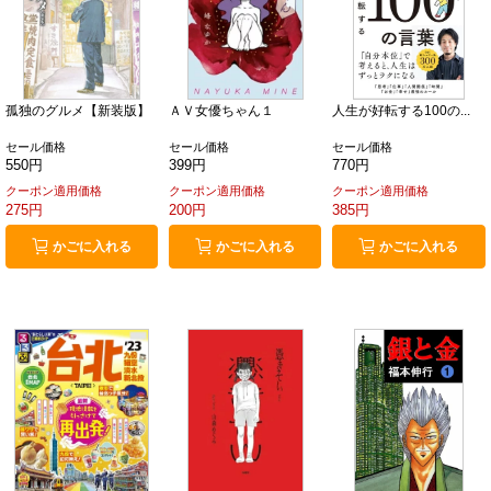
孤独のグルメ【新装版】
ＡＶ女優ちゃん１
人生が好転する100の...
セール価格
セール価格
セール価格
550円
399円
770円
クーポン適用価格
クーポン適用価格
クーポン適用価格
275円
200円
385円
かごに入れる
かごに入れる
かごに入れる