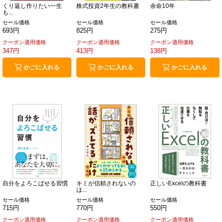
くり返し作りたい一生
株式投資2年生の教科書
余命10年
も...
セール価格
セール価格
セール価格
693円
825円
275円
クーポン適用価格
クーポン適用価格
クーポン適用価格
347円
413円
138円
かごに入れる
かごに入れる
かごに入れる
自分をよろこばせる習慣
キミが信頼されないの
正しいExcelの教科書
は...
セール価格
セール価格
セール価格
715円
770円
550円
クーポン適用価格
クーポン適用価格
クーポン適用価格