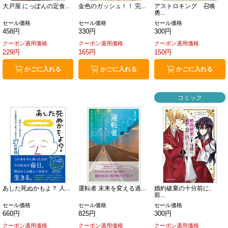
大戸屋 にっぽんの定食...
金色のガッシュ！！ 完...
アストロキング 召喚
勇...
セール価格
セール価格
セール価格
458円
330円
300円
クーポン適用価格
クーポン適用価格
クーポン適用価格
229円
165円
150円
かごに入れる
かごに入れる
かごに入れる
コミック
あした死ぬかもよ？ 人...
運転者 未来を変える過...
婚約破棄の十分前に、
前...
セール価格
セール価格
セール価格
660円
825円
300円
クーポン適用価格
クーポン適用価格
クーポン適用価格