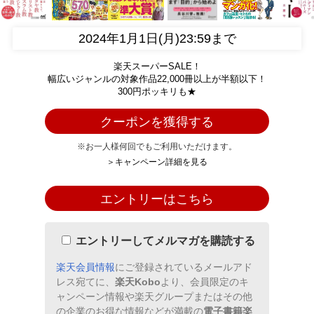
2024年1月1日(月)23:59まで
楽天スーパーSALE！
幅広いジャンルの対象作品22,000冊以上が半額以下！
300円ポッキリも★
クーポンを獲得する
※お一人様何回でもご利用いただけます。
＞キャンペーン詳細を見る
エントリーはこちら
エントリーしてメルマガを購読する
楽天会員情報
にご登録されているメールアド
レス宛てに、
楽天Kobo
より、会員限定のキ
ャンペーン情報や楽天グループまたはその他
の企業のお得な情報などが満載の
電子書籍楽