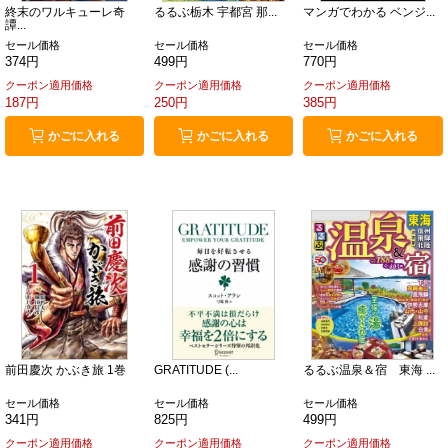
終末のワルキューレ奇
るるぶ栃木 宇都宮 那...
マンガでわかる ベンジ...
譚...
セール価格
セール価格
セール価格
374円
499円
770円
クーポン適用価格
クーポン適用価格
クーポン適用価格
187円
250円
385円
かごに入れる
かごに入れる
かごに入れる
前田慶次 かぶき旅 1巻
GRATITUDE (...
るるぶ温泉＆宿 東海 ...
セール価格
セール価格
セール価格
341円
825円
499円
クーポン適用価格
クーポン適用価格
クーポン適用価格