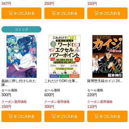
347円
250円
150円
かごに入れる
かごに入れる
かごに入れる
コミック
義妹に押し付けられた
これだけでOK! 仕事...
賭博堕天録カイジ 24...
嫁...
セール価格
セール価格
セール価格
300円
600円
220円
クーポン適用価格
クーポン適用価格
クーポン適用価格
150円
300円
110円
かごに入れる
かごに入れる
かごに入れる