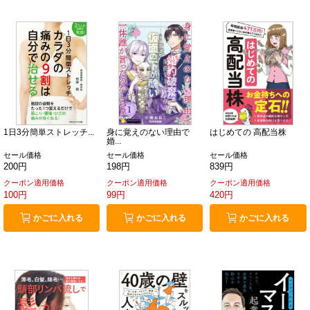
1日3分簡単ストレッチ...
身に覚えのない理由で
はじめての 高配当株
婚...
セール価格
セール価格
セール価格
200円
198円
839円
クーポン適用価格
クーポン適用価格
クーポン適用価格
100円
99円
420円
かごに入れる
かごに入れる
かごに入れる