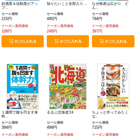
好感度＆信頼度がアッ
知りたいこと全部入り ...
なぜ格差は広がり、ど
プ...
ん...
セール価格
セール価格
セール価格
215円
495円
794円
クーポン適用価格
クーポン適用価格
クーポン適用価格
108円
248円
397円
かごに入れる
かごに入れる
かごに入れる
１週間で腹を凹ます体
るるぶ北海道'24
ちょっと作ってみたく
幹...
な...
セール価格
セール価格
セール価格
384円
499円
715円
クーポン適用価格
クーポン適用価格
クーポン適用価格