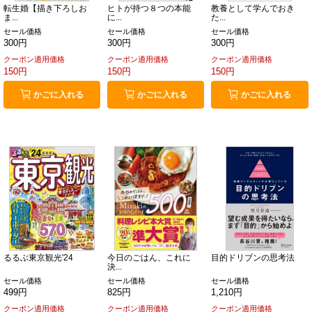
転生婚【描き下ろしお
ヒトが持つ８つの本能
教養として学んでおき
ま...
に...
た...
セール価格
セール価格
セール価格
300円
300円
300円
クーポン適用価格
クーポン適用価格
クーポン適用価格
150円
150円
150円
かごに入れる
かごに入れる
かごに入れる
るるぶ東京観光'24
今日のごはん、これに
目的ドリブンの思考法
決...
セール価格
セール価格
セール価格
499円
825円
1,210円
クーポン適用価格
クーポン適用価格
クーポン適用価格