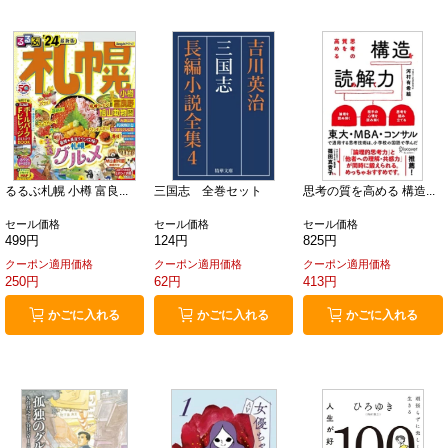
るるぶ札幌 小樽 富良...
三国志 全巻セット
思考の質を高める 構造...
セール価格
セール価格
セール価格
499円
124円
825円
クーポン適用価格
クーポン適用価格
クーポン適用価格
250円
62円
413円
かごに入れる
かごに入れる
かごに入れる