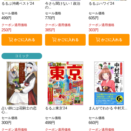
るるぶ沖縄ベスト'24
今さら聞けない！政治
るるぶハワイ'24
の...
セール価格
セール価格
セール価格
499円
770円
605円
クーポン適用価格
クーポン適用価格
クーポン適用価格
250円
385円
303円
かごに入れる
かごに入れる
かごに入れる
コミック
占い師には花騎士の恋
るるぶ東京'24
まんがでわかる 中村天...
心...
セール価格
セール価格
セール価格
300円
499円
660円
クーポン適用価格
クーポン適用価格
クーポン適用価格