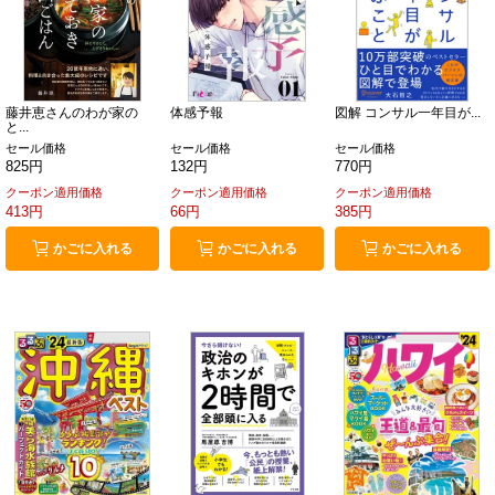
藤井恵さんのわが家の
体感予報
図解 コンサル一年目が...
と...
セール価格
セール価格
セール価格
825円
132円
770円
クーポン適用価格
クーポン適用価格
クーポン適用価格
413円
66円
385円
かごに入れる
かごに入れる
かごに入れる