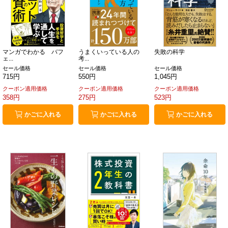
マンガでわかる バフ
うまくいっている人の
失敗の科学
ェ...
考...
セール価格
セール価格
セール価格
715円
550円
1,045円
クーポン適用価格
クーポン適用価格
クーポン適用価格
358円
275円
523円
かごに入れる
かごに入れる
かごに入れる