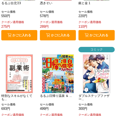
るるぶ台北'23
憑きそい
銀と金 1
セール価格
セール価格
セール価格
550円
578円
220円
クーポン適用価格
クーポン適用価格
クーポン適用価格
275円
289円
110円
かごに入れる
かごに入れる
かごに入れる
コミック
特別なスキルがなくて
るるぶ日帰り温泉 ＆ ...
ダブルステップファザ
も...
ー...
セール価格
セール価格
セール価格
693円
499円
300円
クーポン適用価格
クーポン適用価格
クーポン適用価格