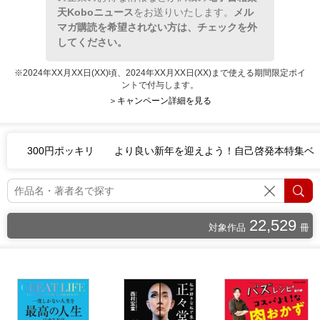
天Koboニュース
をお送りいたします。
メル
マガ購読を希望されない方は、チェックを外
してください。
※2024年XX月XX日(XX)頃、2024年XX月XX日(XX)まで使える期間限定ポイ
ントで付与します。
＞キャンペーン詳細を見る
300円ポッキリ
より良い新年を迎えよう！自己啓発本特集ベ
22,529
対象作品
冊