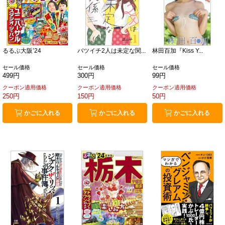
るるぶ大阪’24
バツイチ2人は未定な関...
林田百加『Kiss Y...
セール価格
セール価格
セール価格
499円
300円
99円
クーポン適用価格
クーポン適用価格
クーポン適用価格
250円
150円
50円
かごに入れる
かごに入れる
かごに入れる