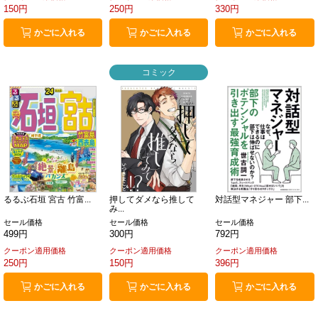
150円
250円
330円
かごに入れる
かごに入れる
かごに入れる
コミック
るるぶ石垣 宮古 竹富...
押してダメなら推して
対話型マネジャー 部下...
み...
セール価格
セール価格
セール価格
499円
300円
792円
クーポン適用価格
クーポン適用価格
クーポン適用価格
250円
150円
396円
かごに入れる
かごに入れる
かごに入れる