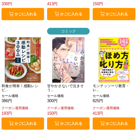
330円
413円
150円
かごに入れる
かごに入れる
かごに入れる
コミック
和食が簡単！感動レシ
甘やかさないで泣きそ
モンテッソーリ教育・
ピ...
う...
レ...
セール価格
セール価格
セール価格
386円
300円
825円
クーポン適用価格
クーポン適用価格
クーポン適用価格
193円
150円
413円
かごに入れる
かごに入れる
かごに入れる