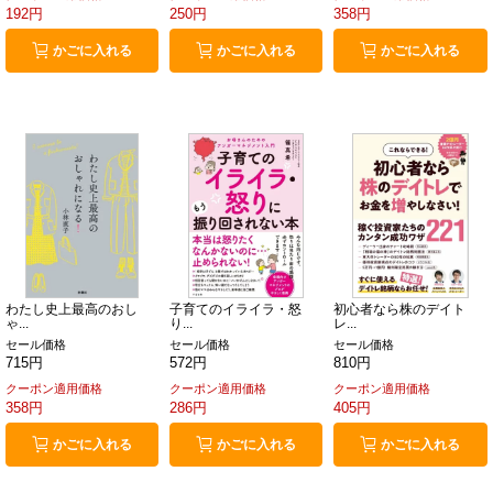
192円
250円
358円
かごに入れる
かごに入れる
かごに入れる
わたし史上最高のおし
子育てのイライラ・怒
初心者なら株のデイト
ゃ...
り...
レ...
セール価格
セール価格
セール価格
715円
572円
810円
クーポン適用価格
クーポン適用価格
クーポン適用価格
358円
286円
405円
かごに入れる
かごに入れる
かごに入れる