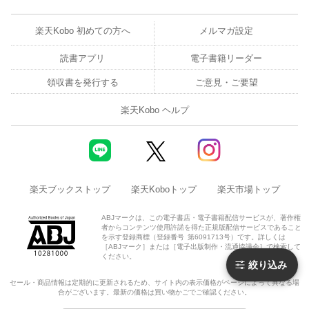
楽天Kobo 初めての方へ
メルマガ設定
読書アプリ
電子書籍リーダー
領収書を発行する
ご意見・ご要望
楽天Kobo ヘルプ
楽天ブックストップ
楽天Koboトップ
楽天市場トップ
ABJマークは、この電子書店・電子書籍配信サービスが、著作権
者からコンテンツ使用許諾を得た正規版配信サービスであること
を示す登録商標（登録番号 第6091713号）です。詳しくは
［ABJマーク］または［電子出版制作・流通協議会］で検索して
ください。
絞り込み
セール・商品情報は定期的に更新されるため、サイト内の表示価格がページによって異なる場
合がございます。最新の価格は買い物かごでご確認ください。