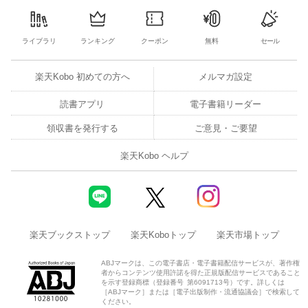
ライブラリ
ランキング
クーポン
無料
セール
楽天Kobo 初めての方へ
メルマガ設定
読書アプリ
電子書籍リーダー
領収書を発行する
ご意見・ご要望
楽天Kobo ヘルプ
楽天ブックストップ
楽天Koboトップ
楽天市場トップ
ABJマークは、この電子書店・電子書籍配信サービスが、著作権
者からコンテンツ使用許諾を得た正規版配信サービスであること
を示す登録商標（登録番号 第6091713号）です。詳しくは
［ABJマーク］または［電子出版制作・流通協議会］で検索して
ください。