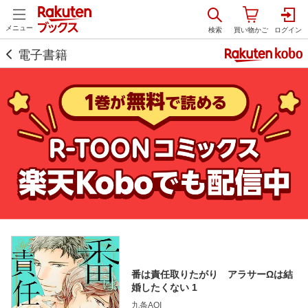
メニュー
電子書籍
番は責任取りたがり アラサーΩは結
婚したくない 1
九条AOI