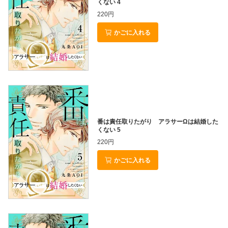
くない 4
220円
かごに入れる
番は責任取りたがり アラサーΩは結婚した
くない 5
220円
かごに入れる