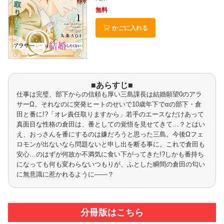
無料
かごに入れる
■あらすじ■
仕事は完璧、部下からの信頼も厚い三島課長は結婚願望0のアラ
サーΩ。それなのに突発ヒートのせいで10歳年下でαの部下・倉
田と番に!?「オレ責任取りますから」若手のエースなだけあって
真面目な性格の倉田は、番としての覚悟を見せてきて…？とはい
え、おっさんを番にするのは嫌だろうと思った三島。今後Ωフェ
ロモンが出ないなら問題ないと申し出を断る事に。これで倉田も
安心…のはずが何故か不満気に食い下がってきた!?しかも番持ち
になっても何も変わらないつもりが、ふとした瞬間の倉田の匂い
に無意識に惹かれるように――？
分冊版はこちら