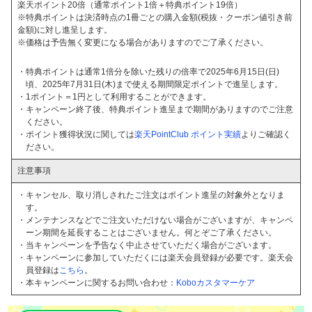
楽天ポイント20倍（通常ポイント1倍＋特典ポイント19倍）
※特典ポイントは決済時点の1冊ごとの購入金額(税抜・クーポン値引き前
金額)に対し進呈します。
※価格は予告無く変更になる場合がありますのでご了承ください。
・特典ポイントは通常1倍分を除いた残りの倍率で2025年6月15日(日)
頃、2025年7月31日(木)まで使える期間限定ポイントで進呈します。
・1ポイント＝1円として利用することができます。
・キャンペーン終了後、特典ポイント進呈まで期間がありますのでご注意
ください。
・ポイント獲得状況に関しては
楽天PointClub ポイント実績
よりご確認く
ださい。
注意事項
・キャンセル、取り消しされたご注文はポイント進呈の対象外となりま
す。
・メンテナンスなどでご注文いただけない場合がございますが、キャンペ
ーン期間を延長することはございません。何とぞご了承ください。
・当キャンペーンを予告なく中止させていただく場合がございます。
・キャンペーンに参加していただくには楽天会員登録が必要です。楽天会
員登録は
こちら
。
・本キャンペーンに関するお問い合わせ：
Koboカスタマーケア