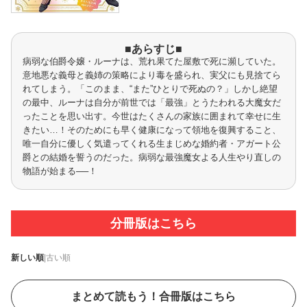
■あらすじ■
病弱な伯爵令嬢・ルーナは、荒れ果てた屋敷で死に瀕していた。
意地悪な義母と義姉の策略により毒を盛られ、実父にも見捨てら
れてしまう。「このまま、“また”ひとりで死ぬの？」しかし絶望
の最中、ルーナは自分が前世では「最強」とうたわれる大魔女だ
ったことを思い出す。今世はたくさんの家族に囲まれて幸せに生
きたい…！そのためにも早く健康になって領地を復興すること、
唯一自分に優しく気遣ってくれる生まじめな婚約者・アガート公
爵との結婚を誓うのだった。病弱な最強魔女よる人生やり直しの
物語が始まる──！
分冊版はこちら
新しい順
|
古い順
まとめて読もう！合冊版はこちら