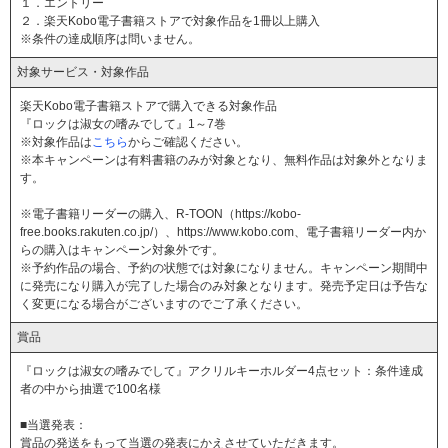
１．エントリー
２．楽天Kobo電子書籍ストアで対象作品を1冊以上購入
※条件の達成順序は問いません。
対象サービス・対象作品
楽天Kobo電子書籍ストアで購入できる対象作品
『ロックは淑女の嗜みでして』1～7巻
※対象作品は
こちら
からご確認ください。
※本キャンペーンは有料書籍のみが対象となり、無料作品は対象外となりま
す。
※電子書籍リーダーの購入、R-TOON（https://kobo-
free.books.rakuten.co.jp/）、https://www.kobo.com、電子書籍リーダー内か
らの購入はキャンペーン対象外です。
※予約作品の場合、予約の状態では対象になりません。キャンペーン期間中
に発売になり購入が完了した場合のみ対象となります。発売予定日は予告な
く変更になる場合がございますのでご了承ください。
賞品
『ロックは淑女の嗜みでして』アクリルキーホルダー4点セット：条件達成
者の中から抽選で100名様
■当選発表：
賞品の発送をもって当選の発表にかえさせていただきます。