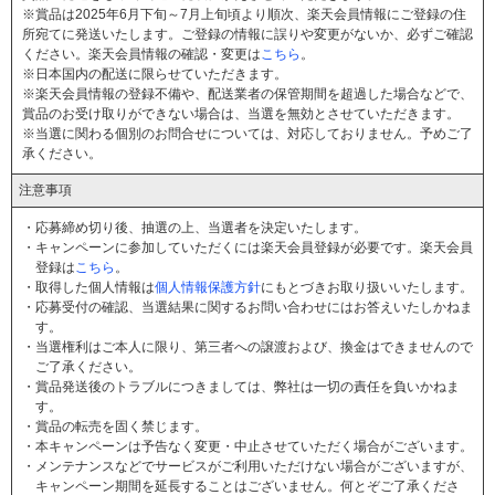
※賞品は2025年6月下旬～7月上旬頃より順次、楽天会員情報にご登録の住
所宛てに発送いたします。ご登録の情報に誤りや変更がないか、必ずご確認
ください。楽天会員情報の確認・変更は
こちら
。
※日本国内の配送に限らせていただきます。
※楽天会員情報の登録不備や、配送業者の保管期間を超過した場合などで、
賞品のお受け取りができない場合は、当選を無効とさせていただきます。
※当選に関わる個別のお問合せについては、対応しておりません。予めご了
承ください。
注意事項
応募締め切り後、抽選の上、当選者を決定いたします。
キャンペーンに参加していただくには楽天会員登録が必要です。楽天会員
登録は
こちら
。
取得した個人情報は
個人情報保護方針
にもとづきお取り扱いいたします。
応募受付の確認、当選結果に関するお問い合わせにはお答えいたしかねま
す。
当選権利はご本人に限り、第三者への譲渡および、換金はできませんので
ご了承ください。
賞品発送後のトラブルにつきましては、弊社は一切の責任を負いかねま
す。
賞品の転売を固く禁じます。
本キャンペーンは予告なく変更・中止させていただく場合がございます。
メンテナンスなどでサービスがご利用いただけない場合がございますが、
キャンペーン期間を延長することはございません。何とぞご了承くださ