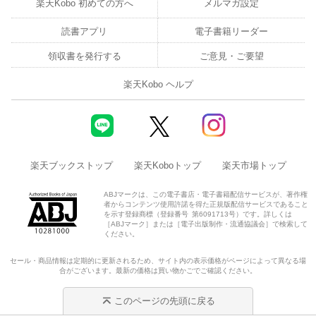
楽天Kobo 初めての方へ
メルマガ設定
読書アプリ
電子書籍リーダー
領収書を発行する
ご意見・ご要望
楽天Kobo ヘルプ
楽天ブックストップ
楽天Koboトップ
楽天市場トップ
ABJマークは、この電子書店・電子書籍配信サービスが、著作権
者からコンテンツ使用許諾を得た正規版配信サービスであること
を示す登録商標（登録番号 第6091713号）です。詳しくは
［ABJマーク］または［電子出版制作・流通協議会］で検索して
ください。
セール・商品情報は定期的に更新されるため、サイト内の表示価格がページによって異なる場
合がございます。最新の価格は買い物かごでご確認ください。
このページの先頭に戻る