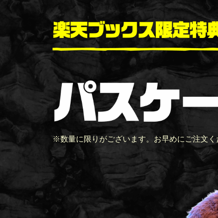
※数量に限りがございます。お早めにご注文く