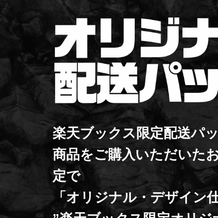
楽天ブックス限定配送パ
商品をご購入いただいた
定で
「オリジナル・デザイン