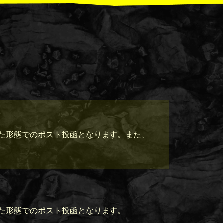
た形態でのポスト投函となります。また、
た形態でのポスト投函となります。