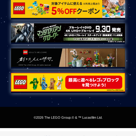
©2026 The LEGO Group.© & ™ Lucasfilm Ltd.