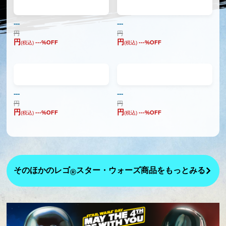
---
---
円
円
円
円
---
%OFF
---
%OFF
(税込)
(税込)
---
---
円
円
円
円
---
%OFF
---
%OFF
(税込)
(税込)
そのほかのレゴ
スター・ウォーズ商品をもっとみる
®