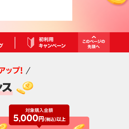
すめ商品
総合ランキング
初利用キャンペーン
このペー