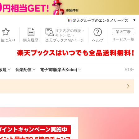
楽天グループのエンタメサービス
本/ゲーム/CD/DVD
注文内容の確認・
楽天市場
キャンセル
楽天ブックス
サービス一覧
お気に入り
購入履歴
楽天ブックスMyページ
ヘルプ
電子書籍
楽天Kobo
雑誌読み放題
楽天マガジン
放題
音楽配信
電子書籍(楽天Kobo)
R18+
音楽配信
楽天ミュージック
動画配信
楽天TV
動画配信ガイド
Rakuten PLAY
無料テレビ
Rチャンネル
チケット