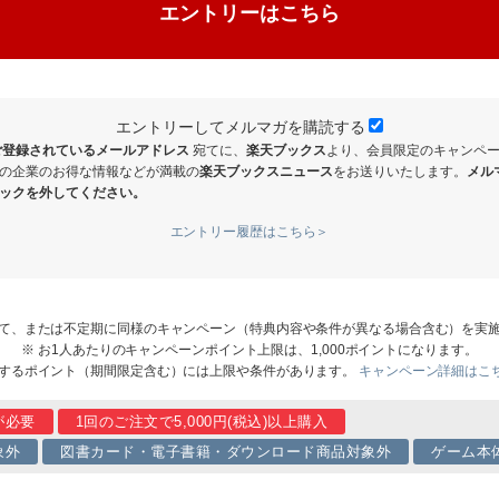
エントリーはこちら
エントリーしてメルマガを購読する
登録されているメールアドレス
宛てに、
楽天ブックス
より、会員限定のキャンペ
の企業のお得な情報などが満載の
楽天ブックスニュース
をお送りいたします。
メル
ックを外してください。
エントリー履歴はこちら＞
て、または不定期に同様のキャンペーン（特典内容や条件が異なる場合含む）を実
※ お1人あたりのキャンペーンポイント上限は、1,000ポイントになります。
呈するポイント（期間限定含む）には上限や条件があります。
キャンペーン詳細はこ
が必要
1回のご注文で5,000円(税込)以上購入
象外
図書カード・電子書籍・ダウンロード商品対象外
ゲーム本