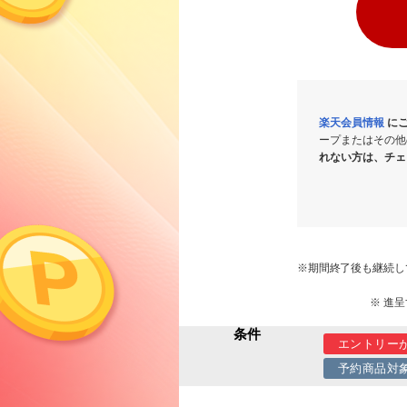
楽天会員情報
にご
ープまたはその他
れない方は、チェ
※期間終了後も継続し
※ 進
条件
エントリー
予約商品対