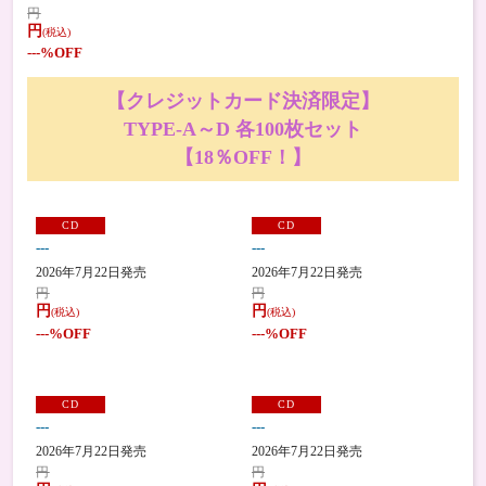
円
円
(税込)
---
%OFF
【クレジットカード決済限定】
TYPE-A～D 各100枚セット
【18％OFF！】
CD
CD
---
---
2026年7月22日発売
2026年7月22日発売
円
円
円
円
(税込)
(税込)
---
%OFF
---
%OFF
CD
CD
---
---
2026年7月22日発売
2026年7月22日発売
円
円