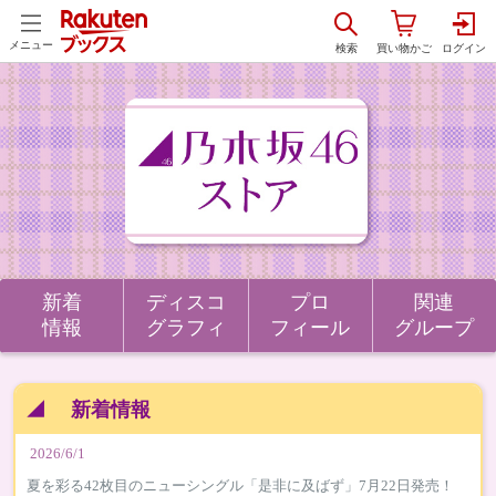
メニュー
新着
ディスコ
プロ
関連
情報
グラフィ
フィール
グループ
◢ 新着情報
2026/6/1
夏を彩る42枚目のニューシングル「是非に及ばず」7月22日発売！