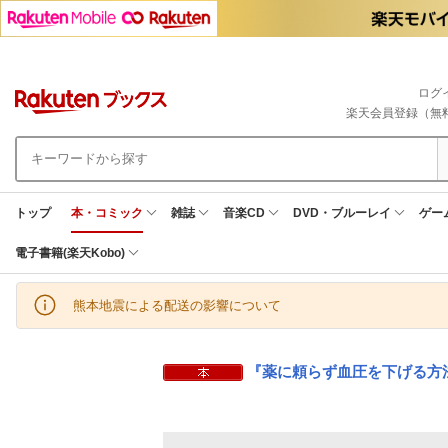
ログ
楽天会員登録（無
トップ
本・コミック
雑誌
音楽CD
DVD・ブルーレイ
ゲー
電子書籍(楽天Kobo)
熊本地震による配送の影響について
『薬に頼らず血圧を下げる方法 