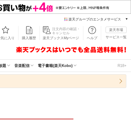
楽天グループのエンタメサービス
本/ゲーム/CD/DVD
注文内容の確認・
楽天市場
キャンセル
楽天ブックス
サービス一覧
お気に入り
購入履歴
楽天ブックスMyページ
ヘルプ
電子書籍
楽天Kobo
雑誌読み放題
楽天マガジン
放題
音楽配信
電子書籍(楽天Kobo)
R18+
音楽配信
楽天ミュージック
動画配信
楽天TV
動画配信ガイド
Rakuten PLAY
無料テレビ
Rチャンネル
チケット