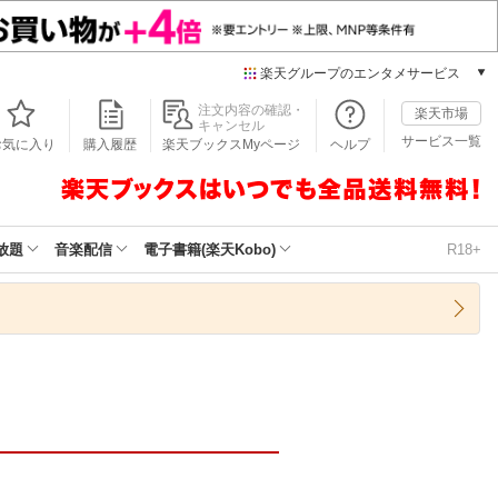
楽天グループのエンタメサービス
本/ゲーム/CD/DVD
注文内容の確認・
楽天市場
キャンセル
楽天ブックス
サービス一覧
お気に入り
購入履歴
楽天ブックスMyページ
ヘルプ
電子書籍
楽天Kobo
雑誌読み放題
楽天マガジン
放題
音楽配信
電子書籍(楽天Kobo)
R18+
音楽配信
楽天ミュージック
動画配信
楽天TV
動画配信ガイド
Rakuten PLAY
無料テレビ
Rチャンネル
チケット