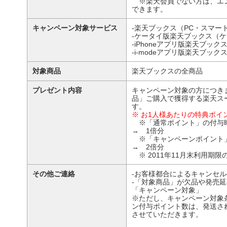
※楽天会員でない方は、エン
できます。
キャンペーン対象サービス
‐楽天ブックス（PC・スマート
‐ケータイ版楽天ブックス（ケー
‐iPhoneアプリ版楽天ブック
‐i-modeアプリ版楽天ブック
対象商品
楽天ブックスの全商品
プレゼント内容
キャンペーン対象の方につき
品」ご購入で獲得する楽天ス
す。
※ お1人様あたりの特典ポイ
※「通常ポイント」の付
→ 1倍分
※「キャンペーンポイント
→ 2倍分
※ 2011年11月末利用期
その他ご連絡
‐お客様都合によるキャンセ
‐「対象商品」が欠品や発売
「キャンペーン対象」
※ただし、キャンペーン対象
ン付与ポイント数は、発送さ
させていただきます。