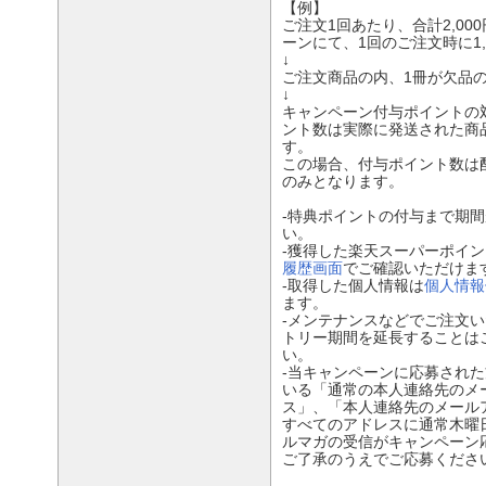
【例】
ご注文1回あたり、合計2,00
ーンにて、1回のご注文時に1,
↓
ご注文商品の内、1冊が欠品
↓
キャンペーン付与ポイントの
ント数は実際に発送された商
す。
この場合、付与ポイント数は配送
のみとなります。
‐特典ポイントの付与まで期
い。
‐獲得した楽天スーパーポイントは
履歴画面
でご確認いただけま
‐取得した個人情報は
個人情報
ます。
‐メンテナンスなどでご注文
トリー期間を延長することは
い。
‐当キャンペーンに応募され
いる「通常の本人連絡先のメ
ス」、「本人連絡先のメール
すべてのアドレスに通常木曜
ルマガの受信がキャンペーン
ご了承のうえでご応募くださ