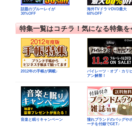
話題のブルーレイが
海外TVドラマDVD最大
30%OFF
60%OFF
特集一覧はコチラ！気になる特集を
2012年の手帳が満載♪
パイレーツ・オブ・カリ
アン解禁！
音楽と眠りキャンペーン
憧れブランドのバッグや
ーチを付録でGET♪