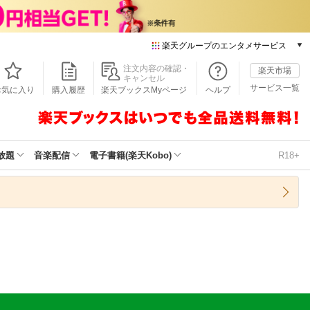
楽天グループのエンタメサービス
本/ゲーム/CD/DVD
注文内容の確認・
楽天市場
キャンセル
楽天ブックス
サービス一覧
お気に入り
購入履歴
楽天ブックスMyページ
ヘルプ
電子書籍
楽天Kobo
雑誌読み放題
楽天マガジン
放題
音楽配信
電子書籍(楽天Kobo)
R18+
音楽配信
楽天ミュージック
動画配信
楽天TV
動画配信ガイド
Rakuten PLAY
無料テレビ
Rチャンネル
チケット