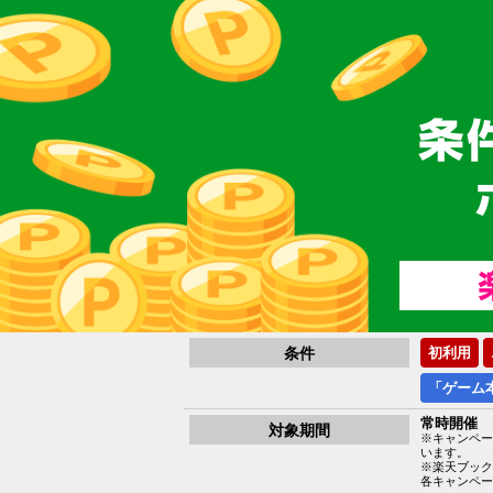
条件
初利用
「ゲーム
常時開催
対象期間
※キャンペー
います。
※楽天ブック
各キャンペー