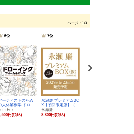
ページ：1/3
6位
7位
8位
アーティストのため
永瀬廉 プレミアムBO
小学生の語彙力アッ
【
の人体解剖学 ドロ…
X【初回限定版】（…
プ 基礎練習ドリル1…
特典
Tom Fox
永瀬廉
学習国語研究会
椛
5,500円(税込)
8,800円(税込)
1,870円(税込)
3,