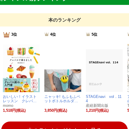
本のランキング
3位
4位
5位
おいしい！イラスト
ニャッキ! もふもふペ
STAGEnavi vol．11
レッスン クレパ…
ットボトルホルダ…
4
momo
産経新聞出版
1,518円(税込)
3,850円(税込)
1,210円(税込)