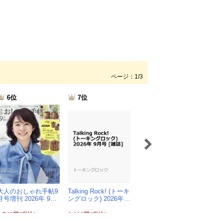
ページ：1/3
6位
7位
8位
大人のおしゃれ手帖9
Talking Rock! (トーキ
アニメディア 2026年
Ta
月号増刊 2026年 9…
ングロック) 2026年…
9月号 [雑誌]
ン）
1,740円(税込)
1,111円(税込)
1,200円(税込)
84