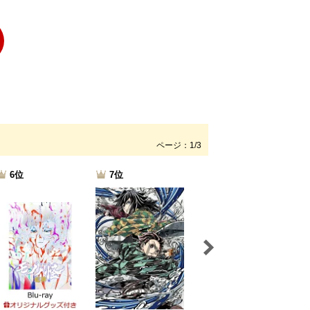
ページ：1/3
6位
7位
8位