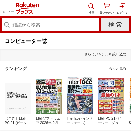
メニュー
コンピューター誌
さらにジャンルを絞り込む
ランキング
もっと見る
【予約】日経
日経ソフトウエ
Interface (インタ
日経 PC 21 (ピ
PC 21 (ピーシー
ア 2026年 9月号
ーフェース)
ーシーニジュウ
S
ニジュウイチ)
[雑誌]
2026年 9月号
イチ) 2026年 9