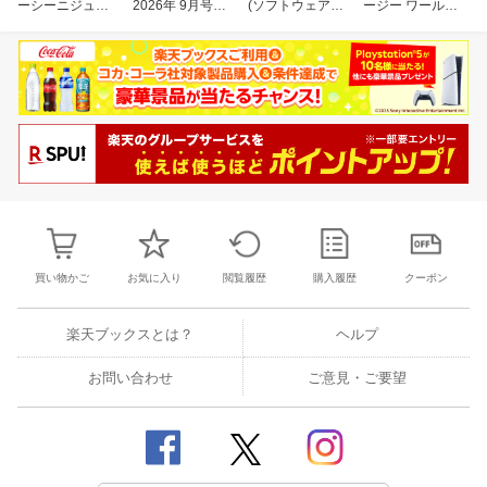
ーシーニジュウ
2026年 9月号
(ソフトウェア
ージー ワール
イチ) 2026年 10
[雑誌]
デザイン) 2026
ド) 2026年 9月
月号 [雑誌]
年 9月号 [雑誌]
号 [雑誌]
買い物かご
お気に入り
閲覧履歴
購入履歴
クーポン
楽天ブックスとは？
ヘルプ
お問い合わせ
ご意見・ご要望