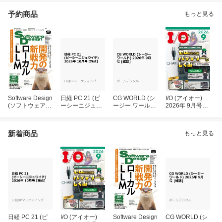
2026年 10月号
[雑誌]
月号 [雑誌]
[雑誌]
年
予約商品
もっと見る
Software Design
日経 PC 21 (ピ
CG WORLD (シ
I/O (アイオー)
(ソフトウェア
ーシーニジュウ
ージー ワール
2026年 9月号
デザイン) 2026
イチ) 2026年 10
ド) 2026年 9月
[雑誌]
年 9月号 [雑誌]
月号 [雑誌]
号 [雑誌]
新着商品
もっと見る
日経 PC 21 (ピ
I/O (アイオー)
Software Design
CG WORLD (シ