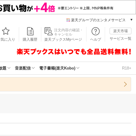
楽天グループのエンタメサービス
本/ゲーム/CD/DVD
注文内容の確認・
楽天市場
キャンセル
楽天ブックス
サービス一覧
お気に入り
購入履歴
楽天ブックスMyページ
ヘルプ
電子書籍
楽天Kobo
雑誌読み放題
楽天マガジン
放題
音楽配信
電子書籍(楽天Kobo)
R18+
音楽配信
楽天ミュージック
動画配信
楽天TV
動画配信ガイド
Rakuten PLAY
無料テレビ
Rチャンネル
チケット