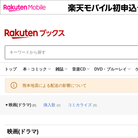
トップ
本・コミック
雑誌
音楽CD
DVD・ブルーレイ
熊本地震による配送の影響について
映画(ドラマ)
挿入歌
コミカライズ
2
2
3
映画(ドラマ)