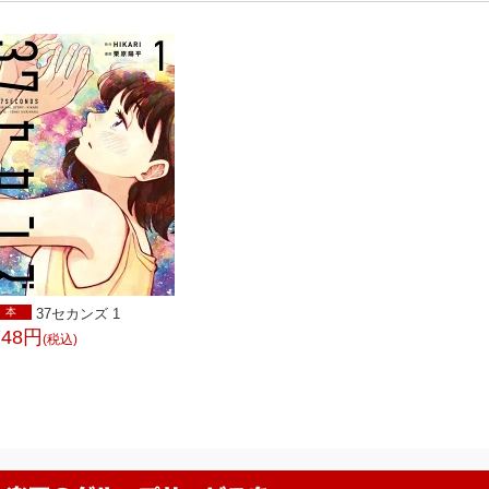
本
37セカンズ 1
748円
(税込)