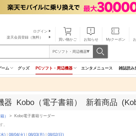
ログイン
楽天会員登録（無料）
買い物かご
お知らせ
Myクーポン
PCソフト・周辺機器
ゲーム
グッズ
PCソフト・周辺機器
エンタメニュース
雑誌読み
器 Kobo（電子書籍） 新着商品 (Ko
>
Kobo電子書籍リーダー
書籍）
す。
(水)
|
08/04(火)
|
08/03(月)
|
08/02(日)