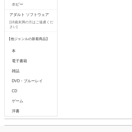
ホビー
アダルト ソフトウェア
[18歳未満の方はご遠慮くだ
さい]
【他ジャンルの新着商品】
本
電子書籍
雑誌
DVD・ブルーレイ
CD
ゲーム
洋書