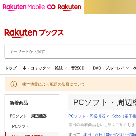
トップ
本・コミック
雑誌
音楽CD
DVD・ブルーレイ
熊本地震による配送の影響について
PCソフト・周辺機
新着商品
>
PCソフト・周辺機器
Kobo（電子
PCソフト・周辺機器
毎日の新着商品をいち早くご紹介しま
PCソフト
すべて
|
本日
|
昨日
|
08/06(木)
|
08/05