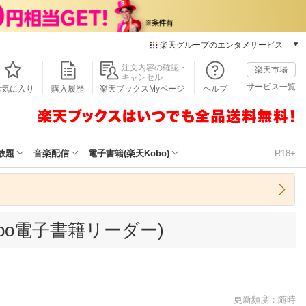
楽天グループのエンタメサービス
本/ゲーム/CD/DVD
注文内容の確認・
楽天市場
キャンセル
楽天ブックス
サービス一覧
お気に入り
購入履歴
楽天ブックスMyページ
ヘルプ
電子書籍
楽天Kobo
雑誌読み放題
楽天マガジン
放題
音楽配信
電子書籍(楽天Kobo)
R18+
音楽配信
楽天ミュージック
動画配信
楽天TV
bo電子書籍リーダー)
動画配信ガイド
Rakuten PLAY
無料テレビ
Rチャンネル
チケット
更新頻度：随時