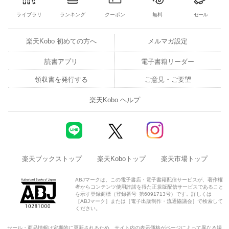
ライブラリ
ランキング
クーポン
無料
セール
楽天Kobo 初めての方へ
メルマガ設定
読書アプリ
電子書籍リーダー
領収書を発行する
ご意見・ご要望
楽天Kobo ヘルプ
楽天ブックストップ
楽天Koboトップ
楽天市場トップ
ABJマークは、この電子書店・電子書籍配信サービスが、著作権
者からコンテンツ使用許諾を得た正規版配信サービスであること
を示す登録商標（登録番号 第6091713号）です。詳しくは
［ABJマーク］または［電子出版制作・流通協議会］で検索して
ください。
セール・商品情報は定期的に更新されるため、サイト内の表示価格がページによって異なる場