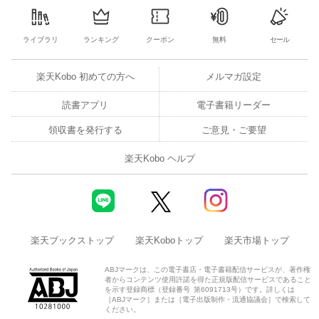
ライブラリ
ランキング
クーポン
無料
セール
楽天Kobo 初めての方へ
メルマガ設定
読書アプリ
電子書籍リーダー
領収書を発行する
ご意見・ご要望
楽天Kobo ヘルプ
楽天ブックストップ
楽天Koboトップ
楽天市場トップ
ABJマークは、この電子書店・電子書籍配信サービスが、著作権
者からコンテンツ使用許諾を得た正規版配信サービスであること
を示す登録商標（登録番号 第6091713号）です。詳しくは
［ABJマーク］または［電子出版制作・流通協議会］で検索して
ください。