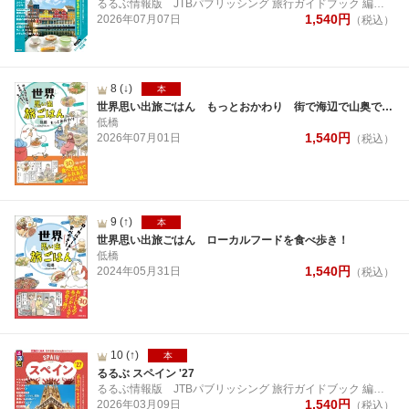
るるぶ情報版
JTBパブリッシング 旅行ガイドブック 編集部
1,540
円
2026年
07月
07日
（税込）
8
(↓)
本
世界思い出旅ごはん もっとおかわり 街で海辺で山奥で ご当地ごはんを食べ歩き！
低橋
1,540
円
2026年
07月
01日
（税込）
9
(↑)
本
世界思い出旅ごはん ローカルフードを食べ歩き！
低橋
1,540
円
2024年
05月
31日
（税込）
10
(↑)
本
るるぶ スペイン '27
るるぶ情報版
JTBパブリッシング 旅行ガイドブック 編集部
1,540
円
2026年
03月
09日
（税込）