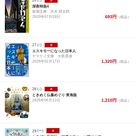
26
(↑)
本
深夜特急4
新潮文庫
沢木 耕太郎
693
円
2020年
07月
29日
（税込）
27
(↑)
本
エスキモーになった日本人
ヤマケイ文庫
大島育雄
1,320
円
2026年
02月
17日
（税込）
28
(↓)
本
ときめく仏像めぐり 東海版
1,210
円
2026年
06月
12日
（税込）
(ー)
29
本