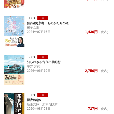
11
(↑)
本
(新装版)京都 ものがたりの道
彬子女王
1,430
円
2024年
07月
16日
（税込）
12
(↑)
本
知られざる古代出雲紀行
平野 芳英
2,750
円
2026年
06月
19日
（税込）
13
(↑)
本
深夜特急5
新潮文庫
沢木 耕太郎
737
円
2020年
08月
28日
（税込）