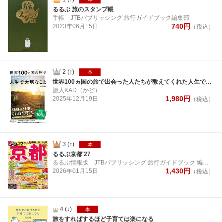
るるぶ 旅のスタンプ帳
手帳
JTBパブリッシング 旅行ガイドブック編集部
740
円
2023年
06月
15日
（税込）
2
(↑)
本
世界100ヵ国の旅で出会った人たちが教えてくれた人生で大切なこと
旅人KAD（かど）
1,980
円
2025年
12月
19日
（税込）
3
(↑)
本
るるぶ京都'27
るるぶ情報版
JTBパブリッシング 旅行ガイドブック 編集部
1,430
円
2026年
01月
15日
（税込）
4
(↓)
本
旅をすればするほど子育ては楽になる