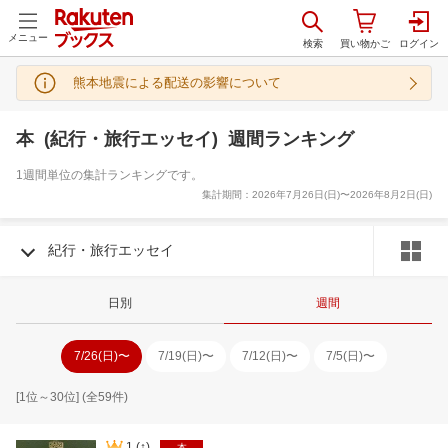
メニュー
熊本地震による配送の影響について
本 (紀行・旅行エッセイ) 週間ランキング
1週間単位の集計ランキングです。
集計期間：
2026年7月26日(日)〜2026年8月2日(日)
紀行・旅行エッセイ
日別
週間
7/26(日)
〜
7/19(日)
〜
7/12(日)
〜
7/5(日)
〜
[
1
位～
30
位] (全
59
件)
1
(↑)
本