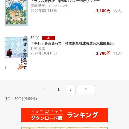
トラブル旅行社 砂漠のフルーツ狩りツアー
廣嶋 玲子, コマツ シンヤ
1,100
円
2020年
03月
13日
（税込）
30
(↑)
本
「幸せ」を背負って 積雪期単独北海道分水嶺縦断記
野村 良太
1,760
円
2024年
10月
18日
（税込）
<
>
1
2
[
1
位～
30
位] (全
59
件)