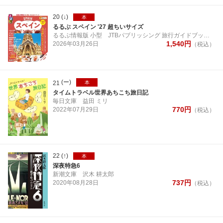
20
(↓)
本
るるぶ スペイン '27 超ちいサイズ
るるぶ情報版 小型
JTBパブリッシング 旅行ガイドブック 編集部
1,540
円
2026年
03月
26日
（税込）
(ー)
21
本
タイムトラベル世界あちこち旅日記
毎日文庫
益田 ミリ
770
円
2022年
07月
29日
（税込）
22
(↑)
本
深夜特急6
新潮文庫
沢木 耕太郎
737
円
2020年
08月
28日
（税込）