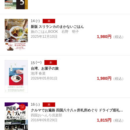
14
(↑)
本
新版 スリランカのまかないごはん
旅のごはんBOOK
石野 明子
1,980
円
2025年
12月
10日
（税込）
(ー)
15
本
台湾、お菓子の旅
池澤 春菜
1,980
円
2026年
05月
01日
（税込）
16
(↓)
本
クルマでお遍路 四国八十八ヶ所札所めぐり ドライブ巡礼ガイド
四国おへんろ倶楽部
1,815
円
2016年
09月
29日
（税込）