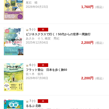
尾石 晴
1,760
円
2026年
04月
15日
（税込）
5
(↑)
本
ビジネスクラスで行く！50代からの世界一周旅行
あさみ そう, 橋賀 秀紀
2,200
円
2025年
12月
04日
（税込）
6
(↑)
本
フラット登山 日本を歩く旅60
佐々木 俊尚
2,200
円
2026年
07月
08日
（税込）
7
(↑)
本
るるぶ 北欧