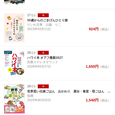
17
(↓)
本
50歳からのごきげんひとり旅
だいわ文庫
山脇 りこ
924
円
2023年
03月
11日
（税込）
18
(↓)
本
ハワイ本 オアフ最新2027
別冊ステレオサウンド
1,650
円
2026年
04月
27日
（税込）
19
(↑)
本
世界思い出旅ごはん おかわり 屋台・食堂・宿ごはん 地元の味を食べ歩き！
低橋
1,540
円
2025年
06月
02日
（税込）