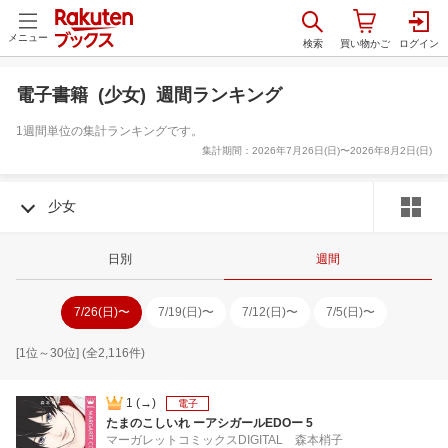
メニュー
電子書籍 (少女) 週間ランキング
1週間単位の集計ランキングです。
集計期間：
2026年7月26日(日)〜2026年8月2日(日)
少女
日別
週間
7/26(日)
〜
7/19(日)
〜
7/12(日)
〜
7/5(日)
〜
[
1
位～
30
位] (全
2,116
件)
1
(→)
電子
たまのこしいれ ーアシガールEDOー 5
マーガレットコミックスDIGITAL
森本梢子