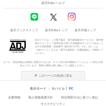
楽天Kobo ヘルプ
楽天ブックストップ
楽天Koboトップ
楽天市場トップ
ABJマークは、この電子書店・電子書籍配信サービスが、著作権
者からコンテンツ使用許諾を得た正規版配信サービスであること
を示す登録商標（登録番号 第6091713号）です。詳しくは
［ABJマーク］または［電子出版制作・流通協議会］で検索して
ください。
セール・商品情報は定期的に更新されるため、サイト内の表示価格がページによって異なる場
合がございます。最新の価格は買い物かごでご確認ください。
このページの先頭に戻る
表示モード
モバイル
PC
企業情報
個人情報保護方針
特定商取引法に基づく表記
サステナビリティ