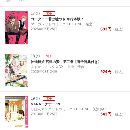
17
(↑)
電子
コータロー君は嘘つき 単行本版 7
マーガレットコミックスDIGITAL
緒之
693
円
2026年
06月
25日
（税込）
18
(↑)
電子
神仙桃娘 宮廷の贄 第二巻【電子特典付き】
あすかコミックスDX
上地 優歩
924
円
2026年
03月
24日
（税込）
19
(↑)
電子
NANAーナナー 19
りぼんマスコットコミックスDIGITAL
矢沢あい
543
円
2013年
03月
25日
（税込）