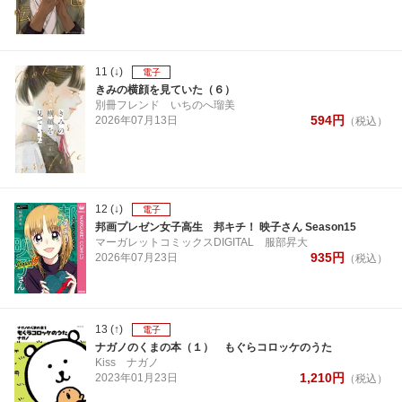
11
(↓)
電子
きみの横顔を見ていた（６）
別冊フレンド
いちのへ瑠美
594
円
2026年
07月
13日
（税込）
12
(↓)
電子
邦画プレゼン女子高生 邦キチ！ 映子さん Season15
マーガレットコミックスDIGITAL
服部昇大
935
円
2026年
07月
23日
（税込）
13
(↑)
電子
ナガノのくまの本（１） もぐらコロッケのうた
Kiss
ナガノ
1,210
円
2023年
01月
23日
（税込）