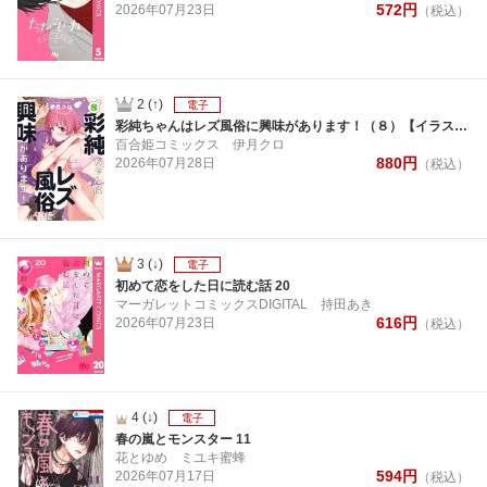
572
円
2026年
07月
23日
（税込）
2
(↑)
電子
彩純ちゃんはレズ風俗に興味があります！（８）【イラスト特典付】
百合姫コミックス
伊月クロ
880
円
2026年
07月
28日
（税込）
3
(↓)
電子
初めて恋をした日に読む話 20
マーガレットコミックスDIGITAL
持田あき
616
円
2026年
07月
23日
（税込）
4
(↓)
電子
春の嵐とモンスター 11
花とゆめ
ミユキ蜜蜂
594
円
2026年
07月
17日
（税込）