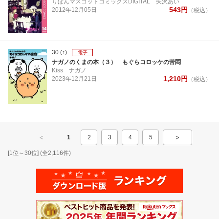
りぼんマスコットコミックスDIGITAL
矢沢あい
543
円
2012年
12月
05日
（税込）
30
(↑)
電子
ナガノのくまの本（３） もぐらコロッケの苦悶
Kiss
ナガノ
1,210
円
2023年
12月
21日
（税込）
<
>
1
2
3
4
5
[
1
位～
30
位] (全
2,116
件)