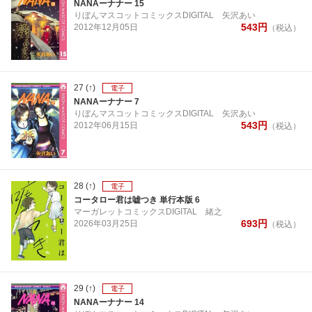
NANAーナナー 15
りぼんマスコットコミックスDIGITAL
矢沢あい
543
円
2012年
12月
05日
（税込）
27
(↑)
電子
NANAーナナー 7
りぼんマスコットコミックスDIGITAL
矢沢あい
543
円
2012年
06月
15日
（税込）
28
(↑)
電子
コータロー君は嘘つき 単行本版 6
マーガレットコミックスDIGITAL
緒之
693
円
2026年
03月
25日
（税込）
29
(↑)
電子
NANAーナナー 14