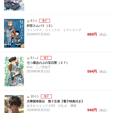
8
(↑)
電子
奸臣スムバト（２）
ウィングス・コミックス
トマトスープ
880
円
2026年
07月
26日
（税込）
9
(→)
電子
七つ屋志のぶの宝石匣（２７）
Kiss
二ノ宮知子
594
円
2026年
06月
12日
（税込）
10
(↑)
電子
月華国奇医伝 第十五巻【電子特典付き】
あすかコミックスDX
ひむか 透留
946
円
2026年
05月
22日
（税込）