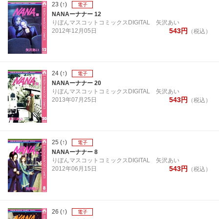
23
(↑)
電子
NANAーナナー 12
りぼんマスコットコミックスDIGITAL
矢沢あい
543
円
2012年
12月
05日
（税込）
24
(↑)
電子
NANAーナナー 20
りぼんマスコットコミックスDIGITAL
矢沢あい
543
円
2013年
07月
25日
（税込）
25
(↑)
電子
NANAーナナー 8
りぼんマスコットコミックスDIGITAL
矢沢あい
543
円
2012年
06月
15日
（税込）
26
(↑)
電子