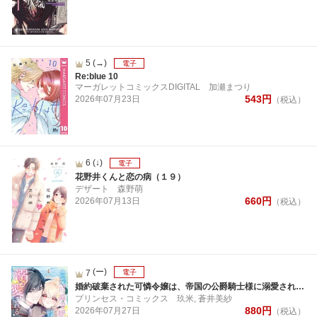
5
(→)
電子
Re:blue 10
マーガレットコミックスDIGITAL
加瀬まつり
543
円
2026年
07月
23日
（税込）
6
(↓)
電子
花野井くんと恋の病（１９）
デザート
森野萌
660
円
2026年
07月
13日
（税込）
(ー)
7
電子
婚約破棄された可憐令嬢は、帝国の公爵騎士様に溺愛される【電子単行本】 4
プリンセス・コミックス
玖米, 蒼井美紗
880
円
2026年
07月
27日
（税込）