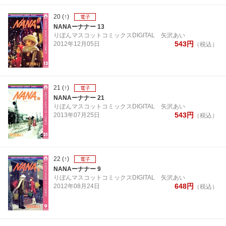
20
(↑)
電子
NANAーナナー 13
りぼんマスコットコミックスDIGITAL
矢沢あい
543
円
2012年
12月
05日
（税込）
21
(↑)
電子
NANAーナナー 21
りぼんマスコットコミックスDIGITAL
矢沢あい
543
円
2013年
07月
25日
（税込）
22
(↑)
電子
NANAーナナー 9
りぼんマスコットコミックスDIGITAL
矢沢あい
648
円
2012年
08月
24日
（税込）