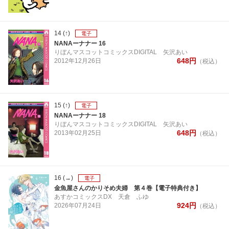
14
(↑)
電子
NANAーナナー 16
りぼんマスコットコミックスDIGITAL
矢沢あい
648
円
2012年
12月
26日
（税込）
15
(↑)
電子
NANAーナナー 18
りぼんマスコットコミックスDIGITAL
矢沢あい
648
円
2013年
02月
25日
（税込）
16
(→)
電子
金魚屋さんのかりそめ夫婦 第４巻【電子特典付き】
あすかコミックスDX
天倉 ふゆ
924
円
2026年
07月
24日
（税込）