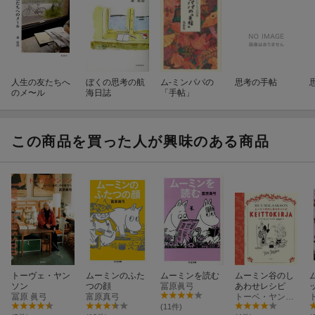
人生の友たちへ
ぼくの思考の航
ム-ミンパパの
思考の手帖
のメ〜ル
海日誌
「手帖」
この商品を買った人が興味のある商品
トーヴェ・ヤン
ムーミンのふた
ムーミンを読む
ムーミン谷のし
ソン
つの顔
冨原眞弓
あわせレシピ
冨原 眞弓
富原真弓
トーベ・ヤンソン
(11件)