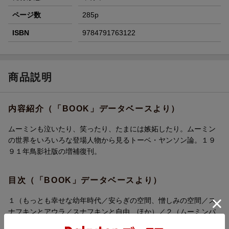
ページ数
285p
ISBN
9784791763122
商品説明
内容紹介（「BOOK」データベースより）
ムーミンも泣いたり、笑ったり、たまには嫉妬したり。ムーミン
の世界をいろいろな登場人物から見るトーベ・ヤンソン論。１９
９１年鳥影社版の増補復刊。
目次（「BOOK」データベースより）
１（もっとも幸せな幼年時代／安らぎの空間、憎しみの空間／ス
ナフキンとアウラ／スナフキンと自由 ほか）／２（ムーミンパ
パの「発見の手帖」／ヤンソンの方法／ポリフォニー、その他手