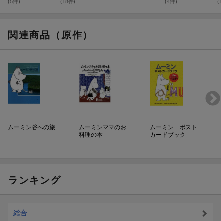
(5件)
(18件)
(4件)
(
関連商品（原作）
ムーミン谷への旅
ムーミンママのお
ムーミン ポスト
料理の本
カードブック
ランキング
総合