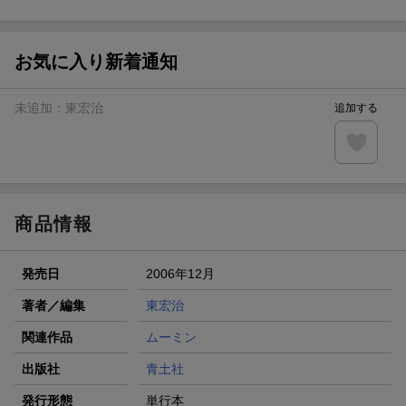
ト山分け
【スタンプカード】楽天ポイントもらえる＆抽選で豪華景品
が当たる！
お気に入り新着通知
エントリー＆3,000円以上購入で無料データSIM（3GB/月プ
ラン）が当たる！
未追加：
東宏治
追加する
楽天モバイル紹介キャンペーンの拡散で300円OFFクーポン
進呈
条件達成で楽天限定・宝塚歌劇 宙組貸切公演ペアチケット
が当たる
商品情報
発売日
2006年12月
著者／編集
東宏治
関連作品
ムーミン
出版社
青土社
発行形態
単行本