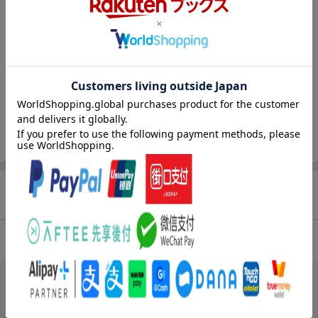
法について／さし絵と地図の愉しみ ほか）
著者情報（「BOOK」データベースより）
東宏治（アズマコウジ）
フランス文学者。１９４３年生まれ。京都大学文学部フランス語
学フランス文学専攻を卒業後、同大学院博士課程修了。同志社大
学教授（本データはこの書籍が刊行された当時に掲載されていた
ものです）
商品レビュー（5件）
3.00
総合評価：
ブックスのレビュー
まだレビューがありません。