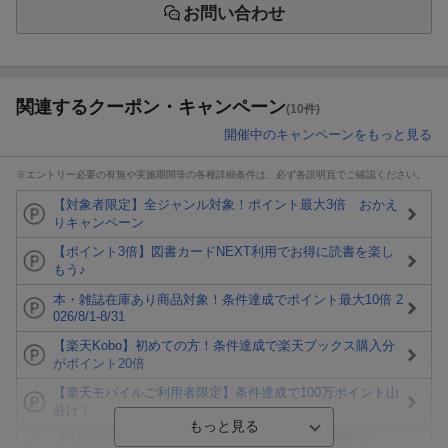
お問い合わせ
関連するクーポン・キャンペーン
(10件)
開催中のキャンペーンをもっと見る
※エントリー必要の有無や実施期間等の各種詳細条件は、必ず各説明頁でご確認ください。
【対象者限定】全ジャンル対象！ポイント最大3倍 おかえ
りキャンペーン
【ポイント3倍】図書カードNEXT利用でお得に読書を楽し
もう♪
本・雑誌在庫あり商品対象！条件達成でポイント最大10倍 2
026/8/1-8/31
【楽天Kobo】初めての方！条件達成で楽天ブックス購入分
がポイント20倍
【楽天モバイルご利用者限定】条件達成で100万ポイント山
分け！
【Rakuten Fashion×楽天ブックス】条件達成で10万ポイン