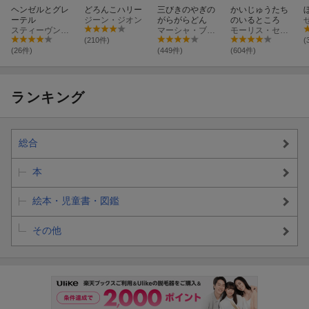
ヘンゼルとグレ
どろんこハリー
三びきのやぎの
かいじゅうたち
ーテル
ジーン・ジオン
がらがらどん
のいるところ
スティーヴン・キング
マーシャ・ブラウン
モーリス・センダック
(210件)
(
(26件)
(449件)
(604件)
ランキング
総合
本
絵本・児童書・図鑑
その他