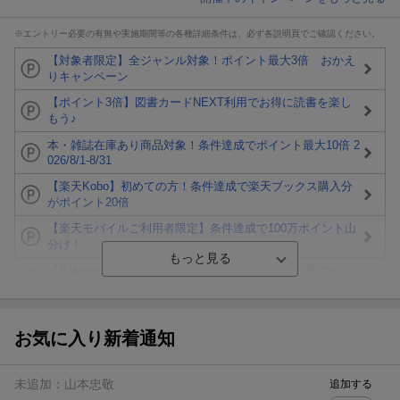
※エントリー必要の有無や実施期間等の各種詳細条件は、必ず各説明頁でご確認ください。
【対象者限定】全ジャンル対象！ポイント最大3倍 おかえ
りキャンペーン
【ポイント3倍】図書カードNEXT利用でお得に読書を楽し
もう♪
本・雑誌在庫あり商品対象！条件達成でポイント最大10倍 2
026/8/1-8/31
【楽天Kobo】初めての方！条件達成で楽天ブックス購入分
がポイント20倍
【楽天モバイルご利用者限定】条件達成で100万ポイント山
分け！
【Rakuten Fashion×楽天ブックス】条件達成で10万ポイン
ト山分け
【スタンプカード】楽天ポイントもらえる＆抽選で豪華景品
が当たる！
お気に入り新着通知
エントリー＆3,000円以上購入で無料データSIM（3GB/月プ
ラン）が当たる！
未追加：
山本忠敬
追加する
楽天モバイル紹介キャンペーンの拡散で300円OFFクーポン