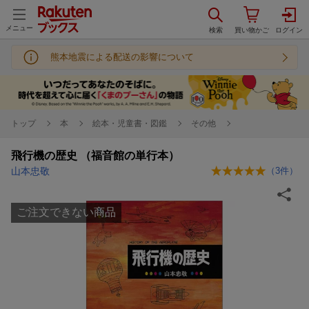
メニュー
熊本地震による配送の影響について
トップ
本
絵本・児童書・図鑑
その他
飛行機の歴史 （福音館の単行本）
山本忠敬
（
3
件）
ご注文できない商品