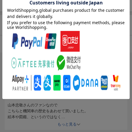
代／３ 大空とびかう、ジェット機時代
商品レビュー（3件）
5.00
総合評価：
ブックスのレビュー（1件）
投稿日：2011年02月20日
5
評価：
kinokinokino7870
(無題)
山本忠敬さんのファンなので
こちらと機関車の歴史をあわせて買いました。
絵本や図鑑、というのではなく
もはや芸術作品です。
もっと見る
乗物に対する温かい眼差しを感じます。