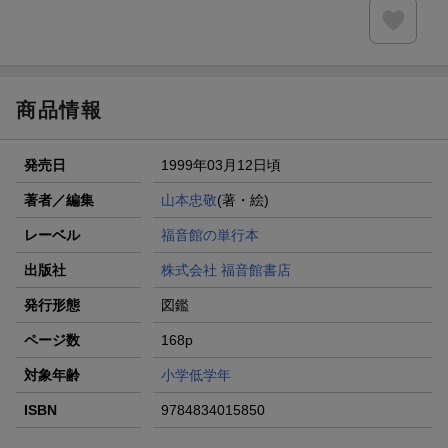
進呈
条件達成で楽天限定・宝塚歌劇 宙組貸切公演ペアチケット
が当たる
商品情報
発売日
1999年03月12日頃
著者／編集
山本忠敬
(著・絵)
レーベル
福音館の単行本
出版社
株式会社 福音館書店
発行形態
図鑑
ページ数
168p
対象年齢
小学低学年
ISBN
9784834015850