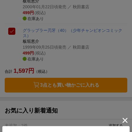
板垣恵介
2000年01月22日頃発売
／ 秋田書店
499
円
(税込)
在庫あり
グラップラー刃牙（40）
（少年チャンピオンコミック
ス）
板垣恵介
1999年09月25日頃発売
／ 秋田書店
499
円
(税込)
在庫あり
1,597
円
合計
（税込）
3点とも買い物かごに入れる
お気に入り新着通知
未追加：
2
件
追加する