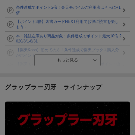
条件達成でポイント2倍！楽天モバイルご利用者はさらに+1
倍
【ポイント3倍】図書カードNEXT利用でお得に読書を楽し
もう♪
本・雑誌在庫あり商品対象！条件達成でポイント最大10倍 2
026/8/1-8/31
【楽天Kobo】初めての方！条件達成で楽天ブックス購入分
がポイント20倍
【楽天モバイルご利用者限定】条件達成で100万ポイント山
分け！
【Rakuten Fashion×楽天ブックス】条件達成で10万ポイン
ト山分け
グラップラー刃牙
ラインナップ
【スタンプカード】楽天ポイントもらえる＆抽選で豪華景品
が当たる！
エントリー＆3,000円以上購入で無料データSIM（3GB/月プ
ラン）が当たる！
楽天モバイル紹介キャンペーンの拡散で300円OFFクーポン
進呈