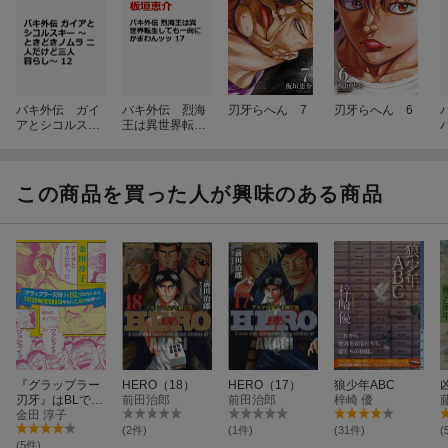
バキ外伝 ガイ
バキ外伝 烈海
刃牙らへん 7
刃牙らへん 6
アとシコルスキ
王は異世界転生
ー 〜ときどき
しても一向にか
ノムラ 二人だ
まわんッッ 17
1
けど三人暮ら
し〜 12
この商品を買った人が興味のある商品
『グラップラー
HERO（18）
HERO（17）
狼少年ABC
刃牙』はBLでは
前田治郎
前田治郎
梓崎 優
ないかと1日30
金田 淳子
時間300日考え
(2件)
(1件)
(31件)
(
た乙女の記録ッ
(5件)