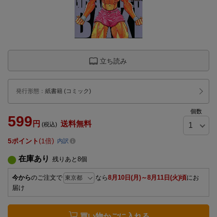
立ち読み
発行形態
：
紙書籍
(コミック)
個数
599
円
送料無料
(税込)
5
ポイント
1倍
内訳
在庫あり
残りあと
8
個
今から
のご注文で
なら
8月10日(月)～8月11日(火)頃
にお
届け
買い物かごに入れる