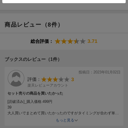
商品レビュー（8件）
3.71
総合評価：
ブックスのレビュー（1件）
投稿日：2023年01月02日
3
評価：
楽天レビューアカウント
セット売りの商品を買いたかった
[読破済み]_購入価格:499円
39
大人買いでまとめて買いたかったのですがタイミングが合わず単品
で購入
もっと見る
レビューあと何件やらないといけないんだろ...