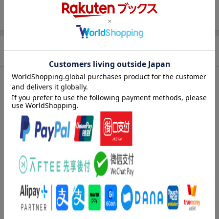
商品情報
発売日
2000年03月04日頃
著者／編集
板垣恵介
シリーズ
グラップラー刃牙
関連作品
グラップラー刃牙
レーベル
少年チャンピオンコミックス
出版社
秋田書店
発行形態
コミック
ページ数
159p
ISBN
9784253056151