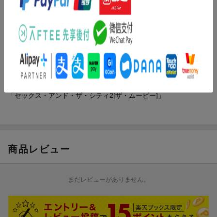
けるのを嫌がり、家で寝そべりながらテレビばかり見がるように
[Disc1]
なった。そのくせ、ようやく重い腰をあげてパーティへ出かける
『セックス・アンド・ザ・シティ2[ザ・ムービー]』／Blu-rayDisc
と、キャリーを放ったらかして、妖艶な美女(ペネロペ・クルス)と
Video
親しげに話しこんでいたりする。そんなある日、ミスター・ビッ
アーティスト：キム・キャトラル／クリスティン・デイヴィス ほ
グはキャリーに、驚くべき提案を申し出る。週に2日は、別々に過
か
ごそうと言うのだ。
出演：サラ・ジェシカ・パーカー／キム・キャトラル／クリステ
【解説】
ィン・デイヴィスほか
全世界興収4億ドルの大ヒット映画「セックス・アンド・ザ・シテ
監督：マイケル・パトリック・キング
ィ」が、キャスト、ファッション、スケールをパワーアップして2
「セックス・アンド・ザ・シティ2[ザ・ムービー]」
年ぶりに帰ってくる!!!最高にファッショナブルで最高にキュー
ト。世界中の女性たちと共に笑い、泣き、幸せを探して来た4人が
遂に帰ってきた!
商品レビュー
まだレビューがありません。