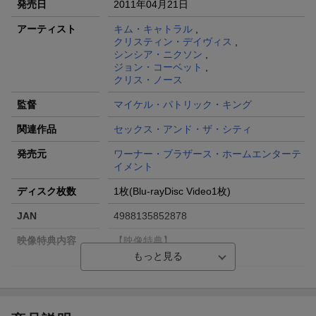
発売日
2011年04月21日
アーティスト
キム・キャトラル
,
クリスティン・デイヴィス
,
シンシア・ニクソン
,
ジョン・コーベット
,
クリス・ノース
監督
マイケル・パトリック・キング
関連作品
セックス・アンド・ザ・シティ
発売元
ワーナー・ブラザース・ホームエンターテ
イメント
ディスク枚数
1枚(Blu-rayDisc Video1枚)
JAN
4988135852878
映像特典内容
【映像特典】
偉大なる80年代(4分)
販売元
NBC ユニバーサル・エンターテイメントジ
ャパン
収録時間
150分