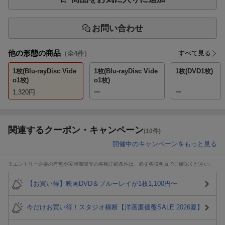
お問い合わせ
他の形態の商品
すべて見る
（全
4
件）
1枚(Blu-rayDisc Vide
1枚(Blu-rayDisc Vide
1枚(DVD1枚)
o1枚)
o1枚)
1,320
円
ー
ー
関連するクーポン・キャンペーン
(10件)
開催中のキャンペーンをもっと見る
※エントリー必要の有無や実施期間等の各種詳細条件は、必ず各説明頁でご確認ください。
【お買い得】映画DVD＆ブルーレイが1枚1,100円〜
今だけお買い得！スタジオ横断【洋画廉価盤SALE 2026夏】