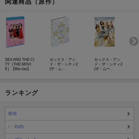
関連商品（原作）
SEX AND THE CI
セックス・アン
セックス・アン
TY［THE MOVI
ド・ザ・シティ2
ド・ザ・シティ2
E］【Blu-ray】
[ザ・ム…
[ザ・ムー…
ランキング
総合
DVD