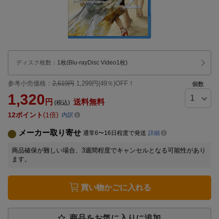
ディスク枚数
：
1枚(Blu-rayDisc Video1枚)
参考小売価格：
2,619円
1,299円(49％)OFF！
個数
1,320
円
送料無料
(税込)
12
ポイント
1倍
内訳
メーカー取り寄せ
通常6〜16日程度で発送
詳細
商品確保が難しい場合、3週間程度でキャンセルとなる可能性があり
ます。
買い物かごに入れる
商品をお気に入りに追加