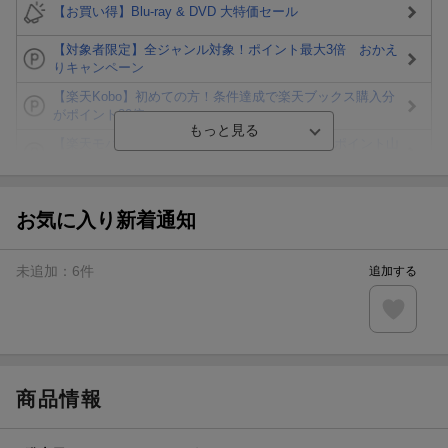
【お買い得】Blu-ray & DVD 大特価セール
【対象者限定】全ジャンル対象！ポイント最大3倍 おかえ
りキャンペーン
【楽天Kobo】初めての方！条件達成で楽天ブックス購入分
がポイント20倍
【楽天モバイルご利用者限定】条件達成で100万ポイント山
分け！
【Rakuten Fashion×楽天ブックス】条件達成で10万ポイン
ト山分け
お気に入り新着通知
【スタンプカード】楽天ポイントもらえる＆抽選で豪華景品
が当たる！
未追加：
6
件
追加する
Blu-ray・DVDセール・お買い得情報
エントリー＆3,000円以上購入で無料データSIM（3GB/月プ
ラン）が当たる！
商品情報