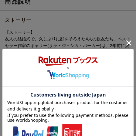
商品説明
R指定
R-15
ストーリー
品番
CWBA-N8547
画面サイズ
ビスタサイズ=16:9LB
【ストーリー】
友人の結婚式で、久しぶりに顔をそろえた4人の親友たち。ベスト
色彩
カラー
セラー作家のキャリー(サラ・ジェシカ・パーカー)は、2年前に波
乱の末に結ばれたミスター・ビッグ(クリス・ノース)と、平和な結
言語
英語(オリジナル言語)／日本語(吹替言語)
婚生活を送っていた。PR会社社長のサマンサ(キム・キャトラル)
音声方式
dtsHD5.1chサラウンド(オリジナル音声方
は、自ら選んだ独身生活を謳歌していた。優しい夫と可愛い子供
式)／ドルビーデジタル5.1chサラウンド(吹
に囲まれたシャーロット(クリスティン・デイビス)は、理想の家庭
替音声方式)
作りを楽しんでいた。弁護士のミランダ(シンシア・ニクソン)は、
字幕言語
日本語字幕／英語字幕／吹替字幕
キャリアと家庭の両立に励んでいたーー。/そんなキャリーが結婚
生活に疑問を抱くようになったのは、ミスター・ビッグとの結婚
制作国
アメリカ
記念日だった。キャリーはその日、ミスター・ビッグに特別な愛
の言葉を彫ったロレックスの腕時計をプレゼントする。ところ
制作年
2010年
が、夫からの贈り物は、テレビというロマンティックのかけらも
洋題
SEX AND THE CITY 2[THE MOVIE]
ない代物。結婚しても、恋人同士のようにドレスアップしてディ
収録内容
ナーに出かけ、甘い言葉を囁いてほしい──そんなキャリーの願い
は、最近ではすっかり無視されていた。ミスター・ビッグは出か
収録タイトル：