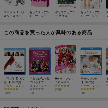
マネキン デジタ
セックス・アン
ポリスアカデミ
セックス・アン
ルリマスター版
ド・ザ・シティ
ー 特別版
ド・ザ・シティ
【Blu-ray】
＜シーズン1-6＞
[ザ・ムービー]
DVD全巻セット
(19枚組)
この商品を買った人が興味のある商品
プラダを着た悪
ワタシが私を見
Hello lover！
幸せのレシピ
魔 【Blu-ray】
つけるまで【Blu
これがオンナの
【Blu-ray】
メリル・ストリープ
-ray】
ダコタ・ジョンソン
ドラマ＆映画
キャサリン・ゼタ=ジョーンズ
u
(14件)
(58件)
(1件)
(4件)