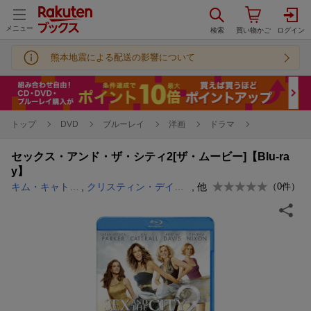
メニュー
熊本地震による配送の影響について
トップ
DVD
ブルーレイ
洋画
ドラマ
セックス・アンド・ザ・シティ2[ザ・ムービー]【Blu-ra
y】
キム・キャトラル
,
クリスティン・デイヴィス
, 他
（
0
件）