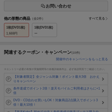
お問い合わせ
他の形態の商品
すべて見る
（全
2
件）
1枚(DVD1枚)
1枚(DVD1枚)
1,669
円
ー
関連するクーポン・キャンペーン
(10件)
開催中のキャンペーンをもっと見る
※エントリー必要の有無や実施期間等の各種詳細条件は、必ず各説明頁でご確認ください。
【対象者限定】全ジャンル対象！ポイント最大3倍 おかえ
りキャンペーン
条件達成でポイント2倍！楽天モバイルご利用者はさらに+1
倍
DVD・CD合わせ買いもOK！対象商品2点購入でポイント3
倍！最大10倍！
【楽天Kobo】初めての方！条件達成で楽天ブックス購入分