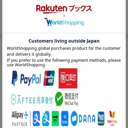
JAN
4933672238777
販売元
(株)アイ・ヴィー・シー
収録時間
102分
品番
IVCA-18095
画面サイズ
スタンダード
商品説明
色彩
モノクロ
ストーリー
言語
その他の言語(オリジナル言語)
音声方式
モノラル(オリジナル音声方式)
【解説&ストーリー】
インド映画の名声を国際的に高めたレイ監督は、オプーの学生生
字幕言語
日本語字幕
活にきびしいリアリズムの目を向け、家族の崩壊をみつめる。大
都会に出た一家は相変わらず貧しく、父親は風邪がもとで死に、
制作国
インド
成績抜群のオプーは奨学金を得て大学に進む。オプーの成長だけ
制作年
1956年
を頼りに田舎で待つ貧しい母親は、息子との心のへだたりが痛手
になって死ぬ。親戚たちは村に残れとすすめるが、オプーは悲し
受賞履歴
ヴェネチア国際映画祭金獅子賞／ヴェネチ
みを越えて大都会に期待をかける。大河の流れに似た人生の流
ア国際映画祭国際批評家連名賞／ヴェネチ
ア国際映画祭チネマ・ヌオーヴォ賞／サン
転。