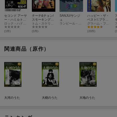
セコンド アーサ
チーチ&チョン/
SANJU/サンジ
ハッピー・ザ・
ー・ハミルトン
スモーキング作
ュ
ベスト!::ブラザ
からトニー・ウ
ロック・ハドソン
戦
トム・スケリット
ランビール・カプール
ー・サン シスタ
グラハム・フォークナー
ィルソンへの転
ー・ムーン
身
【
(1件)
(1件)
(20件)
(
関連商品（原作）
大河のうた
大樹のうた
大地のうた