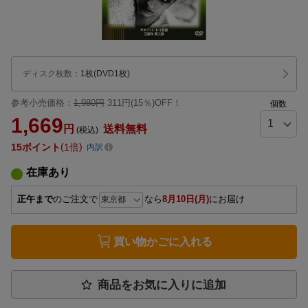
ディスク枚数
：
1枚(DVD1枚)
参考小売価格：
1,980円
311円(15％)OFF！
個数
1,669
円
送料無料
(税込)
15
ポイント
1倍
内訳
在庫あり
正午まで
のご注文で
なら
8月10日(月)
にお届け
買い物かごに入れる
商品をお気に入りに追加