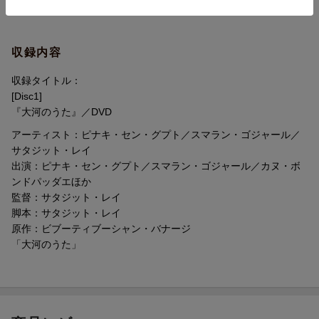
フランシスコ映画祭作品賞／サンフランシ
スコ映画祭監督賞／アメリカ・ゴールデ
ン・ローレル外国映画賞／ベルリン・セル
ズニック・ゴールデン・ローレル賞
収録内容
洋題
APARAJITO
収録タイトル：
[Disc1]
『大河のうた』／DVD
アーティスト：ピナキ・セン・グプト／スマラン・ゴジャール／
サタジット・レイ
出演：ピナキ・セン・グプト／スマラン・ゴジャール／カヌ・ボ
ンドパッダエほか
監督：サタジット・レイ
脚本：サタジット・レイ
原作：ビブーティブーシャン・バナージ
「大河のうた」