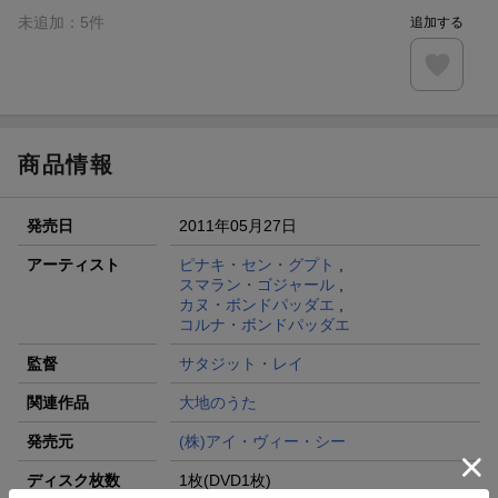
未追加：
5
件
追加する
商品情報
発売日
2011年05月27日
アーティスト
ピナキ・セン・グプト
,
スマラン・ゴジャール
,
カヌ・ボンドパッダエ
,
コルナ・ボンドパッダエ
監督
サタジット・レイ
関連作品
大地のうた
発売元
(株)アイ・ヴィー・シー
ディスク枚数
1枚(DVD1枚)