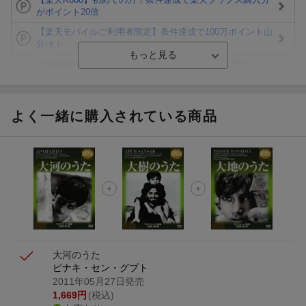
がポイント20倍
【楽天モバイルご利用者限定】条件達成で100万ポイント山
分け！
【Rakuten Fashion×楽天ブックス】条件達成で10万ポイン
ト山分け
【スタンプカード】楽天ポイントもらえる＆抽選で豪華景品
が当たる！
よく一緒に購入されている商品
Blu-ray・DVDセール・お買い得情報
エントリー＆3,000円以上購入で無料データSIM（3GB/月プ
ラン）が当たる！
楽天モバイル紹介キャンペーンの拡散で300円OFFクーポン
進呈
大河のうた
ピナキ・セン・グプト
2011年05月27日発売
1,669
円
(税込)