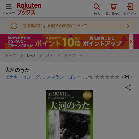
メニュー
熊本地震による配送の影響について
トップ
DVD
洋画
ドラマ
大河のうた
ピナキ・セン・グプト
,
スマラン・ゴジャール
, 他
（
0
件）