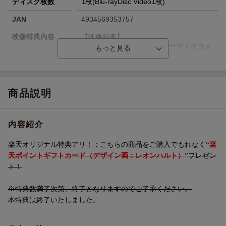
ディスク枚数
1枚(Blu-rayDisc Video1枚)
JAN
4934569353757
映像特典内容
【映像特典】
ノンクレジットOP&ED／オーディオコメ
ンタリー
販売元
(株)バンダイナムコフィルムワークス
収録時間
ー
商品説明
品番
BCXA-375
内容紹介
画面サイズ
16:9
色彩
カラー
楽天オリジナル特典アリ！：こちらの商品をご購入でもれなく
“楽
天ポイントギフトカード（デザイン画：レオンハルト）”
プレゼン
言語
日本語(オリジナル言語)／日本語(オリジナ
ト！
ル言語)
音声方式
dtsHD5.1chサラウンド(オリジナル音声方
※特典数満了次第、終了となりますのでご了承ください。
式)／リニアPCMステレオ(オリジナル音声
本特典は終了いたしました。
方式)
制作国
日本