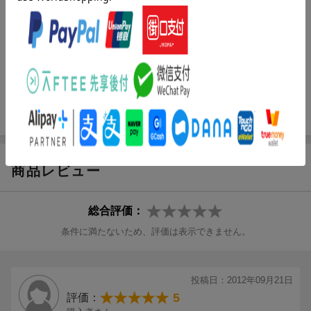
アーティスト：日本ファルコム／神田朱未／斎賀みつき ほか
声優：神田朱未／斎賀みつき／塩山由佳ほか
監督：橘正紀
脚本：上江洲誠
原作：日本ファルコム
「英雄伝説 空の軌跡 THE ANIMATION vol.1」
商品レビュー
総合評価：
条件に満たないため、評価は表示できません。
投稿日：2012年09月21日
5
評価：