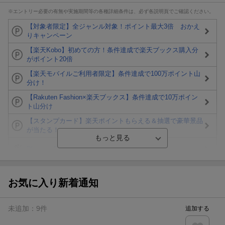
※エントリー必要の有無や実施期間等の各種詳細条件は、必ず各説明頁でご確認ください。
【対象者限定】全ジャンル対象！ポイント最大3倍 おかえ
りキャンペーン
【楽天Kobo】初めての方！条件達成で楽天ブックス購入分
がポイント20倍
【楽天モバイルご利用者限定】条件達成で100万ポイント山
分け！
【Rakuten Fashion×楽天ブックス】条件達成で10万ポイン
ト山分け
【スタンプカード】楽天ポイントもらえる＆抽選で豪華景品
が当たる！
Blu-ray・DVDセール・お買い得情報
エントリー＆3,000円以上購入で無料データSIM（3GB/月プ
ラン）が当たる！
お気に入り新着通知
楽天モバイル紹介キャンペーンの拡散で300円OFFクーポン
進呈
未追加：
9
件
追加する
条件達成で楽天限定・宝塚歌劇 宙組貸切公演ペアチケット
が当たる