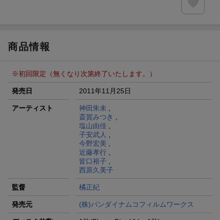
エントリー＆条件達成で『鬼滅の刃』オリジナルきんちゃく
袋が当たる！
商品情報
※初回限定（無くなり次第終了いたします。）
発売日
2011年11月25日
アーティスト
神田朱未
,
斎賀みつき
,
塩山由佳
,
子安武人
,
今野宏美
,
近藤孝行
,
皆口裕子
,
西原久美子
監督
橘正紀
発売元
(株)バンダイナムコフィルムワークス