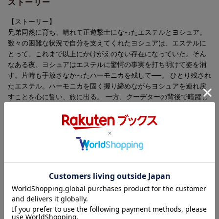
ストーリー
制作年
2011年
【ストーリー】
洋題
EIYUU DENSETSU SORA NO KISEKI THE
兄弟同然に育ち、晴れて正遊撃士になったエステルとヨシュア。
ANIMATION VOL.1 COLLECTOR`S EDITI
数々の困難な状況で自分を支えてくれたヨシュアは、エステルに
ON
とって、これまで以上にかけがえのない存在になっていた。そん
なある夜、ヨシュアはエステルに驚愕の事実を打ち明けて姿を消
す。片時も手放さなかったハーモニカを残して──。 ひとり残され
たエステル。ハーモニカを固く握り締めながらヨシュアを連れ戻
すことを心に誓い、旅に出る。 一方、クーデターの背後で暗躍し
ていた謎の結社は、ついにその正体を現してリベール全土に混乱
を引き起こす。《結社》の陰謀を阻止するため、そして姿を消し
たヨシュアを探すため、正遊撃士となったエステルの新たなる旅
が、今始まる──!
【シリーズ解説】
空は蒼く、全てを呑み込んで、それでも運命の歯車は止まらない
収録内容
収録タイトル：
[Disc1]
『英雄伝説 空の軌跡 THE ANIMATION vol.1 COLLECTOR'S EDIT
ION』／Blu-rayDisc Video