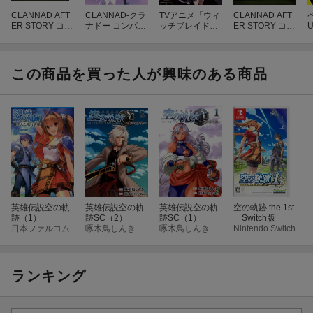
CLANNAD AFT
CLANNAD-クラ
TVアニメ「ウィ
CLANNAD AFT
ER STORY コン
ナドー コンパク
ッチブレイド」
ER STORY コン
パクト・コレク
ト・コレクショ
全話いっき見ブ
パクト・コレク
ション【Blu-ra
ン【Blu-ray】
ルーレイ【Blu-r
ション
-
y】
ay】
この商品を買った人が興味のある商品
英雄伝説空の軌
英雄伝説空の軌
英雄伝説空の軌
空の軌跡 the 1st
跡（1）
跡SC（2）
跡SC（1）
Switch版
日本ファルコム
啄木鳥しんき
啄木鳥しんき
Nintendo Switch
ランキング