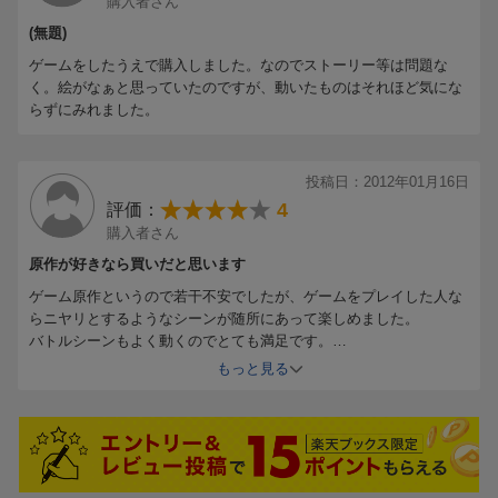
購入者さん
(無題)
ゲームをしたうえで購入しました。なのでストーリー等は問題な
く。絵がなぁと思っていたのですが、動いたものはそれほど気にな
らずにみれました。
投稿日：2012年01月16日
4
評価：
購入者さん
原作が好きなら買いだと思います
ゲーム原作というので若干不安でしたが、ゲームをプレイした人な
らニヤリとするようなシーンが随所にあって楽しめました。
バトルシーンもよく動くのでとても満足です。
ひとつ不満を言うとしたら尺が短いのでいきなりゲーム版２作目か
もっと見る
ら始まる事でしょうか。できればゲームの最初から最後までをアニ
メで見てみたかったかなと思います。