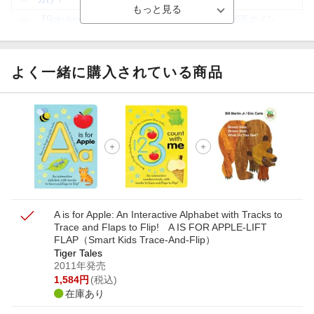
【Rakuten Fashion×楽天ブックス】条件達成で10万ポイン
ト山分け
【スタンプカード】楽天ポイントもらえる＆抽選で豪華景品
が当たる！
よく一緒に購入されている商品
エントリー＆3,000円以上購入で無料データSIM（3GB/月プ
ラン）が当たる！
楽天モバイル紹介キャンペーンの拡散で300円OFFクーポン
進呈
条件達成で楽天限定・宝塚歌劇 宙組貸切公演ペアチケット
が当たる
A is for Apple: An Interactive Alphabet with Tracks to
Trace and Flaps to Flip!
A IS FOR APPLE-LIFT
FLAP
（Smart Kids Trace-And-Flip）
Tiger Tales
2011年発売
1,584
円
(税込)
在庫あり