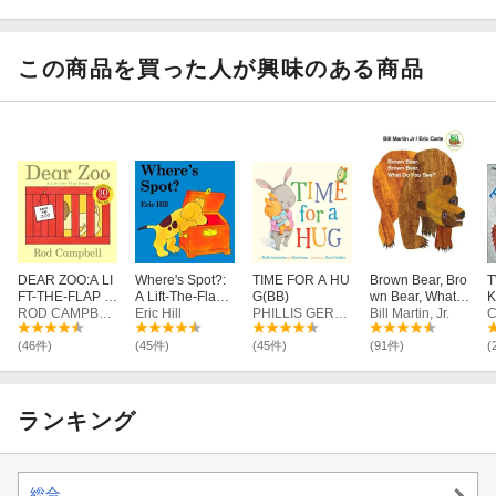
e Numbers Boo
0
k with Tracks to
o
Trace and Flaps
to Flip!
この商品を買った人が興味のある商品
DEAR ZOO:A LI
Where's Spot?:
TIME FOR A HU
Brown Bear, Bro
T
FT-THE-FLAP B
A Lift-The-Flap
G(BB)
wn Bear, What D
K
OOK(BB)
ROD CAMPBELL
Book
Eric Hill
PHILLIS GERSHATOR
o You See?: 50t
Bill Martin, Jr.
R
h Anniversary E
dition
(46件)
(45件)
(45件)
(91件)
(
ランキング
総合