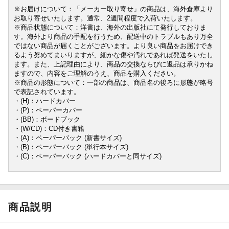
※お届けについて：「メーカー取り寄せ」の商品は、海外倉庫より
お取り寄せいたします。通常、2週間程度で入荷いたします。
※商品状態について：洋書は、海外の出版社にて発行しておりま
す。海外より商品の手配を行うため、配送中のトラブルもあり万全
ではない商品が届くことがございます。より良い商品をお届けでき
るよう努めてまいりますが、細かな傷や汚れであれば発送をいたし
ます。また、上記理由により、商品の交換ならびに返品は承りかね
ますので、内容をご理解のうえ、商品を購入ください。
※商品の形態について：一部の商品は、商品名の後ろに形態が略号
で表記されています。
・(H)：ハードカバー
・(P)：ペーパーカバー
・(BB)：ボードブック
・(W/CD)：CD付き書籍
・(A)：ペーパーバック (新書サイズ)
・(B)：ペーパーバック (単行本サイズ)
・(C)：ペーパーバック (ハードカバーと同サイズ)
商品説明