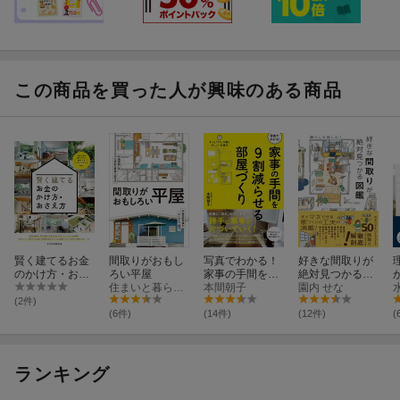
この商品を買った人が興味のある商品
賢く建てるお金
間取りがおもし
写真でわかる！
好きな間取りが
のかけ方・おさ
ろい平屋
家事の手間を9
絶対見つかる図
え方
住まいと暮らしの雑誌編集部
割減らせる部屋
本間朝子
鑑
園内 せな
づくり
(2件)
(6件)
(14件)
(12件)
(
ランキング