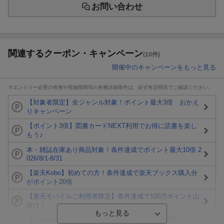
お問い合わせ
関連するクーポン・キャンペーン
(10件)
開催中のキャンペーンをもっと見る
※エントリー必要の有無や実施期間等の各種詳細条件は、必ず各説明頁でご確認ください。
【対象者限定】全ジャンル対象！ポイント最大3倍 おかえ
りキャンペーン
【ポイント3倍】図書カードNEXT利用でお得に読書を楽し
もう♪
本・雑誌在庫あり商品対象！条件達成でポイント最大10倍 2
026/8/1-8/31
【楽天Kobo】初めての方！条件達成で楽天ブックス購入分
がポイント20倍
【楽天モバイルご利用者限定】条件達成で100万ポイント山
分け！
【Rakuten Fashion×楽天ブックス】条件達成で10万ポイン