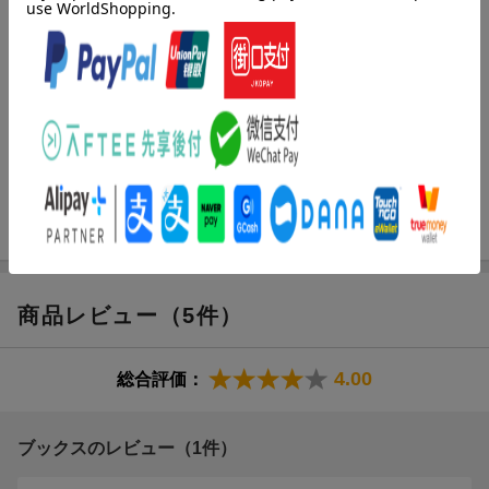
目次（「BOOK」データベースより）
Ｐｒｏｌｏｇｕｅ 部屋づくりから“住まい像”を考えてみよう／
１ 毎日の暮らしがもっと心地良くなる“部屋別”快適で住みやすい
「家づくり」の基礎知識（玄関／階段＆廊下／リビング／和室
ほか）／２ 建てる・買う・リフォームする前に知っておきた
い！“目的別”住まいの機能＆しくみの基礎知識（風通しのきほん／
配管・配線のきほん／暑さ・寒さ対策のきほん／耐震のきほん
ほか）
商品レビュー（5件）
4.00
総合評価：
ブックスのレビュー（1件）