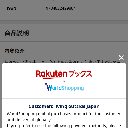
ISBN
9784522429884
商品説明
内容紹介
住みやすい家の中には、心地よさを生みだす知恵と工夫が詰め込
まれています。
本書では、新築やリフォームをする前に知っておきたい「住まい
づくりのポイント」を部屋別に紹介。第一線で活躍する設計者が
教える実用テクニックが満載です！
内容紹介（「BOOK」データベースより）
あなたの暮らしに合った「住まいづくり」を実現するヒント＆テ
クニックが満載。