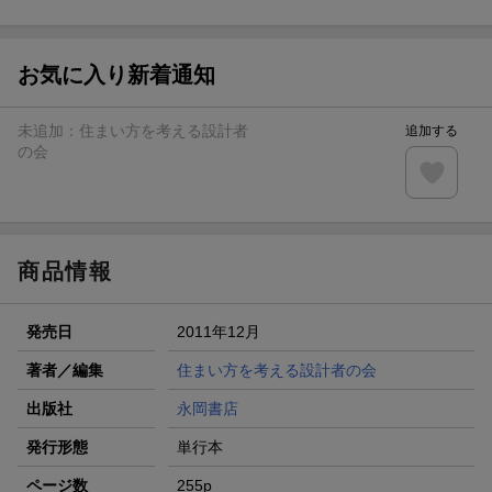
ト山分け
【スタンプカード】楽天ポイントもらえる＆抽選で豪華景品
が当たる！
お気に入り新着通知
エントリー＆3,000円以上購入で無料データSIM（3GB/月プ
ラン）が当たる！
未追加：
住まい方を考える設計者
追加する
楽天モバイル紹介キャンペーンの拡散で300円OFFクーポン
の会
進呈
条件達成で楽天限定・宝塚歌劇 宙組貸切公演ペアチケット
が当たる
商品情報
発売日
2011年12月
著者／編集
住まい方を考える設計者の会
出版社
永岡書店
発行形態
単行本
ページ数
255p