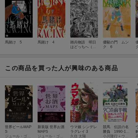
馬賭け 5
馬賭け 4
雑兵物語 明日
優駿の門 ムン
はどっちへ（3
ク 6
ク
巻）
この商品を買った人が興味のある商品
世界ビールMAP
新装版 世界お酒
ウマ娘 シンデレ
競馬 伝説の名
S
MAPS
ラグレイ 3
勝負 1990-199
ジュール・ゴベール＝テュルパン
ジュール・ゴベール＝テュルパン
久住 太陽
4 90年代前半
小川隆行＋ウマフリ