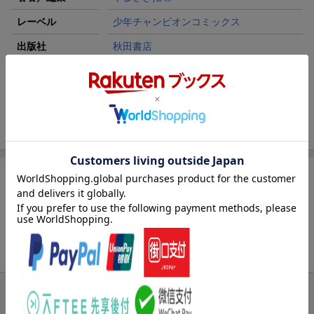
レーベル
少年チャンピオンコミックス
出版社
秋田書店
発行形態
コミック
ページ数
186p
ISBN
9784253055505
[広告]
商品レビュー
ブックスのレビュー