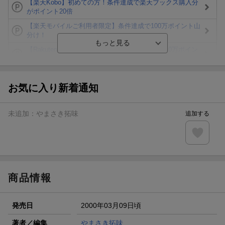
【楽天Kobo】初めての方！条件達成で楽天ブックス購入分
がポイント20倍
【楽天モバイルご利用者限定】条件達成で100万ポイント山
分け！
【Rakuten Fashion×楽天ブックス】条件達成で10万ポイン
ト山分け
【スタンプカード】楽天ポイントもらえる＆抽選で豪華景品
が当たる！
お気に入り新着通知
楽天モバイル紹介キャンペーンの拡散で300円OFFクーポン
進呈
未追加：
やまさき拓味
追加する
条件達成で楽天限定・宝塚歌劇 宙組貸切公演ペアチケット
が当たる
エントリー＆条件達成で『鬼滅の刃』オリジナルきんちゃく
袋が当たる！
商品情報
発売日
2000年03月09日頃
著者／編集
やまさき拓味