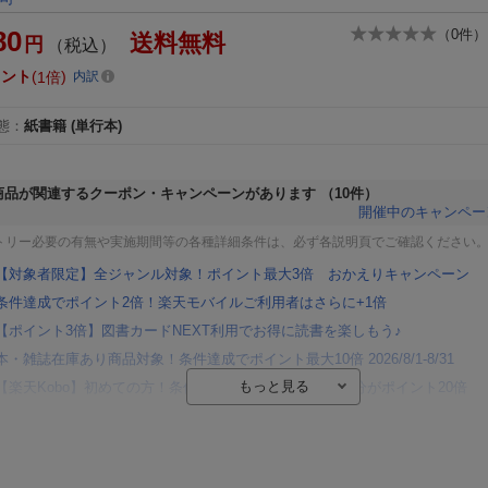
80
（
0
件）
送料無料
円
（税込）
イント
1倍
内訳
態
：
紙書籍
(単行本)
商品が関連するクーポン・キャンペーンがあります
（10件）
開催中のキャンペー
トリー必要の有無や実施期間等の各種詳細条件は、必ず各説明頁でご確認ください
【対象者限定】全ジャンル対象！ポイント最大3倍 おかえりキャンペーン
条件達成でポイント2倍！楽天モバイルご利用者はさらに+1倍
【ポイント3倍】図書カードNEXT利用でお得に読書を楽しもう♪
本・雑誌在庫あり商品対象！条件達成でポイント最大10倍 2026/8/1-8/31
【楽天Kobo】初めての方！条件達成で楽天ブックス購入分がポイント20倍
【楽天モバイルご利用者限定】条件達成で100万ポイント山分け！
【Rakuten Fashion×楽天ブックス】条件達成で10万ポイント山分け
【スタンプカード】楽天ポイントもらえる＆抽選で豪華景品が当たる！