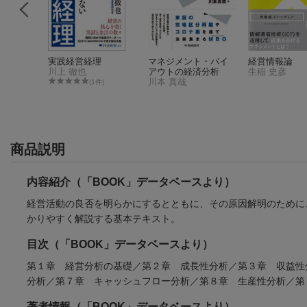
分析
実践経営経理
マネジメント・バイ
経営情報論
川上 徹也
アウトの経済分析
生稲 史彦
川本 真哉
件)
(1件)
商品説明
内容紹介（「BOOK」データベースより）
経営活動の良否を明らかにするとともに、その原因解明のために
かりやすく解説する基本テキスト。
目次（「BOOK」データベースより）
第１章 経営分析の基礎／第２章 成長性分析／第３章 収益性
分析／第７章 キャッシュフロー分析／第８章 生産性分析／第
著者情報（「BOOK」データベースより）