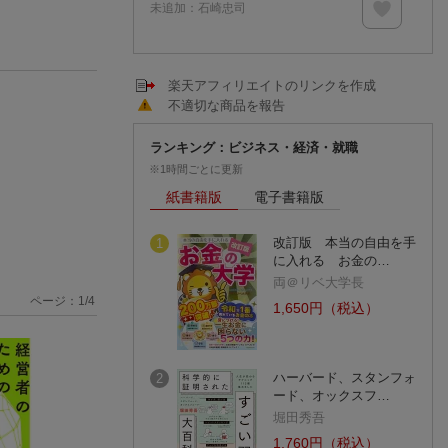
未追加：
石崎忠司
楽天アフィリエイトのリンクを作成
不適切な商品を報告
ランキング：ビジネス・経済・就職
※1時間ごとに更新
紙書籍版
電子書籍版
改訂版 本当の自由を手
1
に入れる お金の…
両＠リベ大学長
ページ：
1
/
4
1,650円（税込）
ハーバード、スタンフォ
2
ード、オックスフ…
堀田秀吾
1,760円（税込）