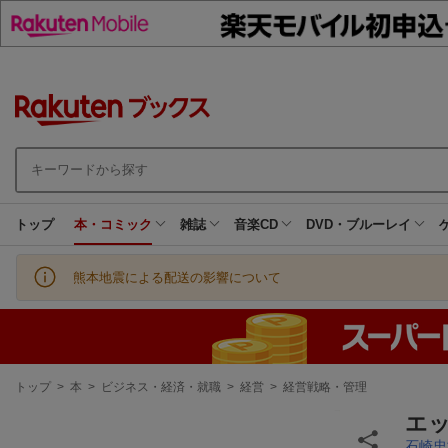
トップ
本・コミック
雑誌
音楽CD
DVD・ブルーレイ
熊本地震による配送の影響について
現
トップ
>
本
>
ビジネス・経済・就職
>
経営
>
経営戦略・管理
在
地
エ
石崎忠