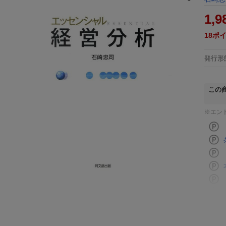
1,9
18
ポ
発行形
この
※エン