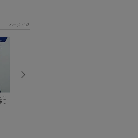
ページ：
1
/
3
とこ
要説簿記論増補改訂
要説簿記論新訂版
要説簿記論新訂第
中央
版
石崎忠司
石崎忠司
研究
石崎忠司