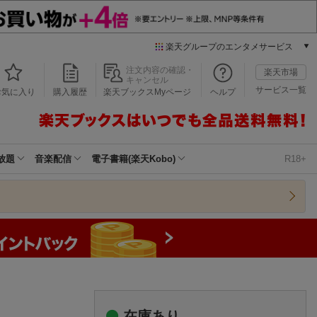
楽天グループのエンタメサービス
本/ゲーム/CD/DVD
注文内容の確認・
楽天市場
キャンセル
楽天ブックス
サービス一覧
お気に入り
購入履歴
楽天ブックスMyページ
ヘルプ
電子書籍
楽天Kobo
雑誌読み放題
楽天マガジン
放題
音楽配信
電子書籍(楽天Kobo)
R18+
音楽配信
楽天ミュージック
動画配信
楽天TV
動画配信ガイド
Rakuten PLAY
無料テレビ
Rチャンネル
チケット
在庫あり