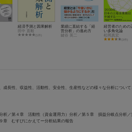
経済予測と因果解析
業績に直結する「経
経営者のための
田中 直毅
営分析」の進め方
い多角化論
鍵谷 英二
松岡真宏
(1件)
(3件)
、成長性、収益性、活動性、安全性、生産性などの様々な分析について
分析／第４章 活動性（資金運用力）分析／第５章 損益分岐点分析／
９章 むすびにかえてー分析結果の報告