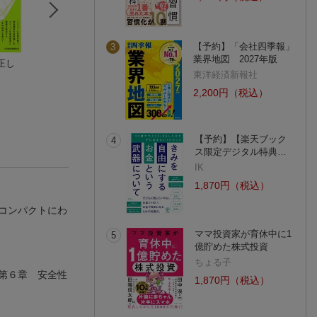
【予約】「会社四季報」
3
業界地図 2027年版
正し
価格分析とレベニュ
経営学の『概念』を
分析経営から創造
ーマネジメント入門
問う
経営へ
東洋経済新報社
エリック・ハウゴム
経営学史学会
櫻井 敬三
2,200円（税込）
【予約】【楽天ブック
4
ス限定デジタル特典…
IK
1,870円（税込）
コンパクトにわ
ママ投資家が育休中に1
5
億貯めた株式投資
ちょる子
第６章 安全性
1,870円（税込）