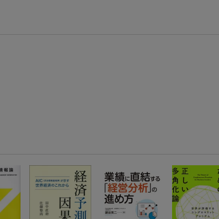
楽天モバイル紹介キャンペーンの拡散で300円OFFクーポン進呈
条件達成で楽天限定・宝塚歌劇 宙組貸切公演ペアチケットが当たる