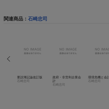
関連商品
：
石崎忠司
経営分析
要説簿記論改訂版
政府・非営利企業会
環境危機と会
石崎忠司
計
石崎忠司
石崎忠司