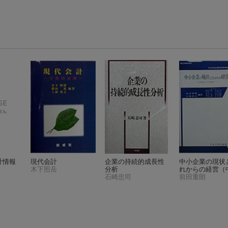
計情報
現代会計
企業の持続的成長性
中小企業の現状
木下照岳
分析
れからの経営
（
石崎忠司
大学企業研究所
前田重朗
叢書）