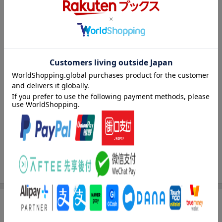
で認められるようになったシュエラ。まだ本来の「愛妾」の務め
は果たせていないけど、国王シグルドとは家族のように穏やかな
関係を築いていた。そんな時、シュエラのもとに届いたのは、何
と王妃エミリアからの舞踏会の招待状！「悲劇の王妃」と呼ばれ
る彼女は、一体どんな人物なのか？そしてシグルドの胸の内はー
純情シュエラの愛妾生活を描く、ちょっぴり変わったシンデレ
ラ・ラブストーリー、第２巻。
著者情報（「BOOK」データベースより）
市尾彩佳（イチオサイカ）
２０１０年よりｗｅｂにて小説を発表。同年、「これがわたしの
旦那さま」にて「アルファポリス第３回ファンタジー小説大賞」
読者賞受賞。２０１１年に同作品で出版デビューに至る（本デー
タはこの書籍が刊行された当時に掲載されていたものです）
商品レビュー（5件）