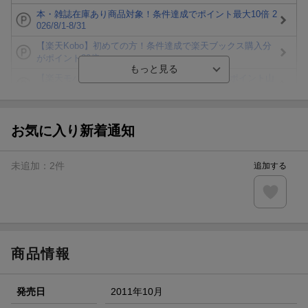
本・雑誌在庫あり商品対象！条件達成でポイント最大10倍 2
026/8/1-8/31
【楽天Kobo】初めての方！条件達成で楽天ブックス購入分
がポイント20倍
【楽天モバイルご利用者限定】条件達成で100万ポイント山
分け！
【Rakuten Fashion×楽天ブックス】条件達成で10万ポイン
ト山分け
お気に入り新着通知
【スタンプカード】楽天ポイントもらえる＆抽選で豪華景品
が当たる！
未追加：
2
件
追加する
楽天モバイル紹介キャンペーンの拡散で300円OFFクーポン
進呈
条件達成で楽天限定・宝塚歌劇 宙組貸切公演ペアチケット
が当たる
商品情報
発売日
2011年10月