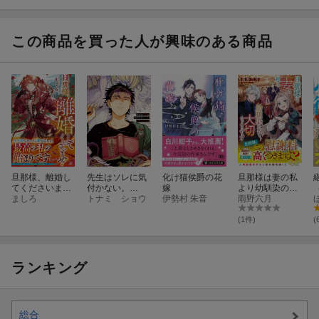
に捕まっていま
に捕まっていま
愛しすぎる変態
求婚されてもお
した
した
でした
断りです
この商品を買った人が興味のある商品
旦那様、離婚し
先生はソレに気
化け猫侯爵の花
旦那様は妻の私
てくださいま
付かない。
嫁
より幼馴染の方
せ！
ましろ
（2）
トナミ ショウ
伊勢村 朱音
が大切なようで
雨野六月
す
(1件)
(
ランキング
総合