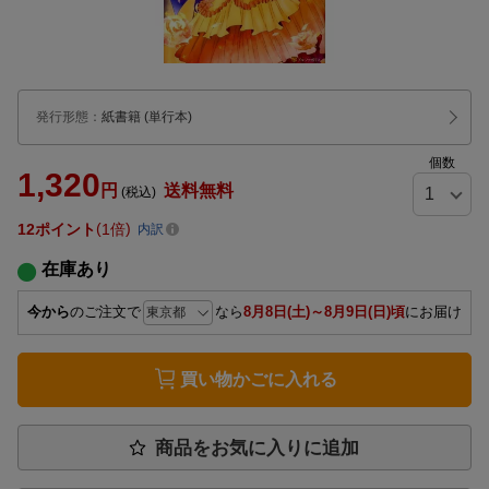
発行形態
：
紙書籍
(単行本)
個数
1,320
円
送料無料
(税込)
12
ポイント
1倍
内訳
在庫あり
今から
のご注文で
なら
8月8日(土)～8月9日(日)頃
にお届け
買い物かごに入れる
商品をお気に入りに追加