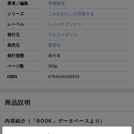
著者／編集
市尾彩佳
シリーズ
これがわたしの旦那さま
レーベル
レジーナブックス
発行元
アルファポリス
発売元
星雲社
発行形態
単行本
ページ数
303p
ISBN
9784434160943
商品説明
内容紹介（「BOOK」データベースより）
周りからの冷たい仕打ちにも耐え、次第に「愛妾」として王城内