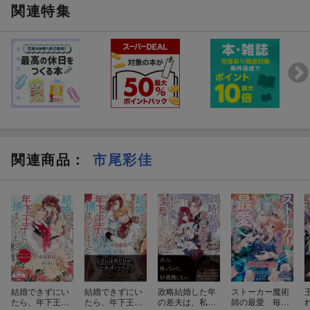
関連特集
関連商品
：
市尾彩佳
結婚できずにい
結婚できずにい
政略結婚した年
ストーカー魔術
たら、年下王子
たら、年下王子
の差夫は、私を
師の最愛 毎日