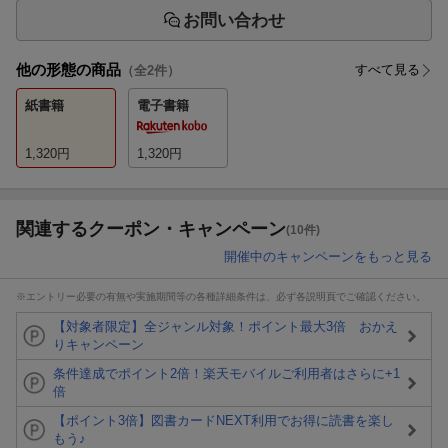
お問い合わせ
他の形態の商品
すべて見る
（全
2
件）
紙書籍
電子書籍
1,320
円
1,320
円
関連するクーポン・キャンペーン
(10件)
開催中のキャンペーンをもっと見る
※エントリー必要の有無や実施期間等の各種詳細条件は、必ず各説明頁でご確認ください。
【対象者限定】全ジャンル対象！ポイント最大3倍 おかえ
りキャンペーン
条件達成でポイント2倍！楽天モバイルご利用者はさらに+1
倍
【ポイント3倍】図書カードNEXT利用でお得に読書を楽し
もう♪