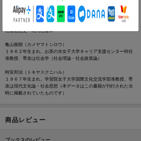
ーコスモポリタンの徳をめぐって／コスモポリタン・シティズン
著者情報（「BOOK」データベースより）
シップへの最初の布石）／第４章 シティズンシップの再編と
「諸権利をもつ権利」（「人権」と無国籍者たち／集団的権利・
木前利秋（キマエトシアキ）
集団別権利・国際的シティズンシップ／「諸権利をもつ権利」を
１９５１年生まれ。大阪大学大学院人間科学研究科教授、専攻は
めぐって／シティズンシップと民主的反復）
社会思想史・現代社会学
亀山俊朗（カメヤマトシロウ）
１９６２年生まれ。お茶の水女子大学キャリア支援センター特任
准教授、専攻は社会学（社会理論・社会政策論）
時安邦治（トキヤスクニハル）
１９６７年生まれ。学習院女子大学国際文化交流学部准教授、専
攻は現代文化論・社会思想（本データはこの書籍が刊行された当
時に掲載されていたものです）
商品レビュー
ブックスのレビュー