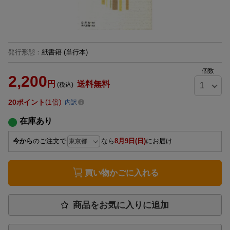
発行形態
：
紙書籍
(単行本)
個数
2,200
円
送料無料
(税込)
20
ポイント
1倍
内訳
在庫あり
今から
のご注文で
なら
8月9日(日)
にお届け
買い物かごに入れる
商品をお気に入りに追加