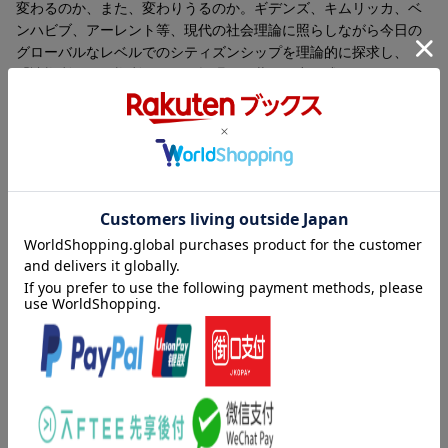
変わるのか、また、変わりうるのか。ギデンズ、キムリッカ、ベ
ンハビブ、アーレント等、現代の社会理論に照らしながら今日の
グローバルなレベルでのシティズンシップを理論的に探求し、
「諸権利をもつ権利」として提唱する共同研究の成果。
目次（「BOOK」データベースより）
序 今なぜシティズンシップを問うのか（グローバリゼーション
／韓流ブームと大久保／シティズンシップという視座／女性の
「社会進出」と産業的シティズンシップ／本書の内容）／第１
章 シティズンシップとそのコミュニティ（シティズンシップの
近代史／福祉国家というコミュニティ／新自由主義と「第三の
道」の戦略／コミュニティ多元化の政治）／第２章 「市民」と
「外国人」-コミュニティの境界とシティズンシップ（コミュニテ
ィの境界をめぐる二つの構想／リベラル・ナショナリズムーキム
リッカの構想／コスモポリタニズムーベンハビブの構想／境界の
構想とシティズンシップの現状／新たな課題と可能性）／第３
章 コスモポリタン・シティズンシップ（コスモポリタン・シテ
ィズンシップーその背景／アウトサイダーに権利と義務はあるか
ーコスモポリタン・シティズンシップ批判／忠誠かアイロニーか