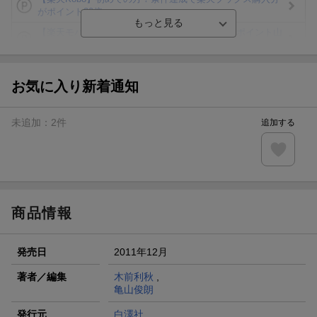
がポイント20倍
【楽天モバイルご利用者限定】条件達成で100万ポイント山
分け！
【Rakuten Fashion×楽天ブックス】条件達成で10万ポイン
ト山分け
お気に入り新着通知
【スタンプカード】楽天ポイントもらえる＆抽選で豪華景品
が当たる！
未追加：
2
件
追加する
エントリー＆3,000円以上購入で無料データSIM（3GB/月プ
ラン）が当たる！
楽天モバイル紹介キャンペーンの拡散で300円OFFクーポン
進呈
商品情報
発売日
2011年12月
著者／編集
木前利秋
,
亀山俊朗
発行元
白澤社