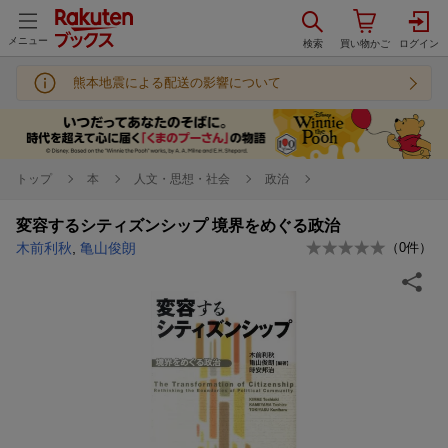
メニュー
熊本地震による配送の影響について
トップ
本
人文・思想・社会
政治
変容するシティズンシップ 境界をめぐる政治
木前利秋
,
亀山俊朗
（
0
件）