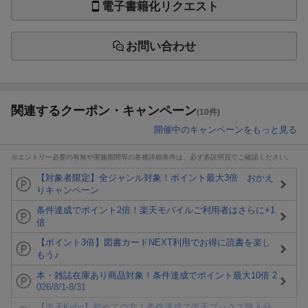
電子書籍化リクエスト
お問い合わせ
関連するクーポン・キャンペーン
(10件)
開催中のキャンペーンをもっと見る
※エントリー必要の有無や実施期間等の各種詳細条件は、必ず各説明頁でご確認ください。
【対象者限定】全ジャンル対象！ポイント最大3倍 おかえ
りキャンペーン
条件達成でポイント2倍！楽天モバイルご利用者はさらに+1
倍
【ポイント3倍】図書カードNEXT利用でお得に読書を楽し
もう♪
本・雑誌在庫あり商品対象！条件達成でポイント最大10倍 2
026/8/1-8/31
【楽天Kobo】初めての方！条件達成で楽天ブックス購入分