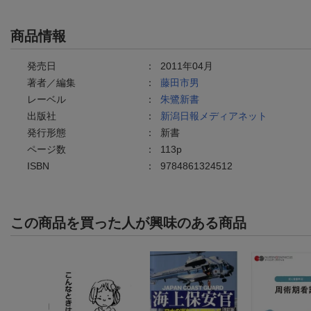
商品情報
発売日
：
2011年04月
著者／編集
：
藤田市男
レーベル
：
朱鷺新書
出版社
：
新潟日報メディアネット
発行形態
：
新書
ページ数
：
113p
ISBN
：
9784861324512
この商品を買った人が興味のある商品