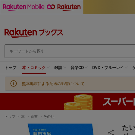
トップ
本・コミック
雑誌
音楽CD
DVD・ブルーレイ
熊本地震による配送の影響について
現
トップ
>
本
>
新書
>
その他
在
地
た