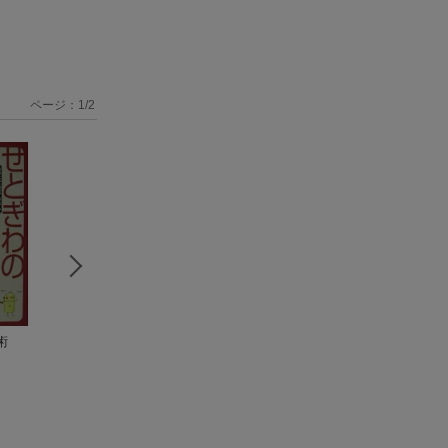
ページ：
1
/
2
術
父はなくとも…
オレたち消防団！
オレたち消防団！
藤田市男
（2）
域を守る心優しき
藤田市男
人々に捧ぐ
藤田市男
（朱鷺
書）