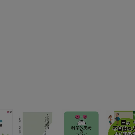
エントリー＆3,000円以上購入で無料データSIM（3GB/月プラン）が当たる！
楽天モバイル紹介キャンペーンの拡散で300円OFFクーポン進呈
条件達成で楽天限定・宝塚歌劇 宙組貸切公演ペアチケットが当たる