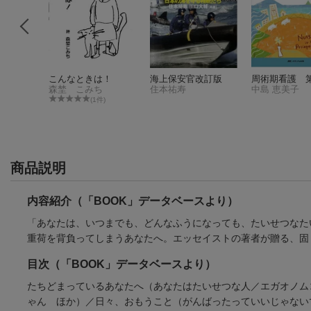
 あなた
こんなときは！
海上保安官改訂版
周術期看護 
が うま
森埜 こみち
住本祐寿
中島 恵美子
 こと
サンドラ・ポワローシェリフ
(1件)
6件)
商品説明
内容紹介（「BOOK」データベースより）
「あなたは、いつまでも、どんなふうになっても、たいせつなた
重荷を背負ってしまうあなたへ。エッセイストの著者が贈る、固
目次（「BOOK」データベースより）
たちどまっているあなたへ（あなたはたいせつな人／エガオノム
ゃん ほか）／日々、おもうこと（がんばったっていいじゃない