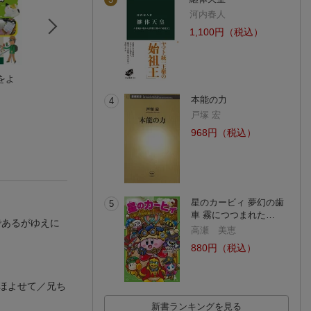
河内春人
1,100円（税込）
をよ
看護の約束
完訳 華陽国志
南インド映画クロ
秋元典子
常璩
クル
安宅 直子
本能の力
4
(1件)
戸塚 宏
968円（税込）
星のカービィ 夢幻の歯
5
車 霧につつまれた…
であるがゆえに
高瀬 美恵
880円（税込）
ほよせて／兄ち
新書ランキングを見る