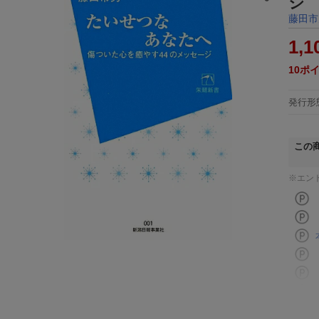
ジ
藤田市
1,1
10
ポ
発行形
この
※エン