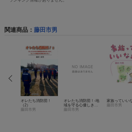
関連商品
：
藤田市男
も…
オレたち消防団！
オレたち消防団！-地
家族っていい
（2）
域を守る心優しき
藤田市男
藤田市男
人々に捧ぐ
藤田市男
（朱鷺新
書）