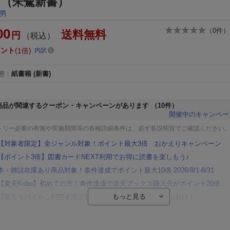
 （朱鷺新書）
男
00
（
0
件）
送料無料
円
（税込）
イント
1倍
内訳
態
：
紙書籍
(新書)
商品が関連するクーポン・キャンペーンがあります
（10件）
開催中のキャンペー
トリー必要の有無や実施期間等の各種詳細条件は、必ず各説明頁でご確認ください
【対象者限定】全ジャンル対象！ポイント最大3倍 おかえりキャンペーン
【ポイント3倍】図書カードNEXT利用でお得に読書を楽しもう♪
本・雑誌在庫あり商品対象！条件達成でポイント最大10倍 2026/8/1-8/31
【楽天Kobo】初めての方！条件達成で楽天ブックス購入分がポイント20倍
【楽天モバイルご利用者限定】条件達成で100万ポイント山分け！
【Rakuten Fashion×楽天ブックス】条件達成で10万ポイント山分け
【スタンプカード】楽天ポイントもらえる＆抽選で豪華景品が当たる！