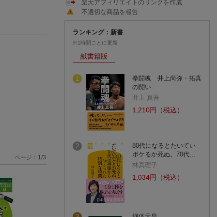
楽天アフィリエイトのリンクを作成
不適切な商品を報告
ランキング：新書
※1時間ごとに更新
紙書籍版
拳闘魂 井上尚弥・拓真
1
の闘い
井上 真吾
1,210円（税込）
80代になるとたいてい
2
ボケるか死ぬ。70代…
ページ：
1
/
3
林真理子
1,034円（税込）
継体天皇
3