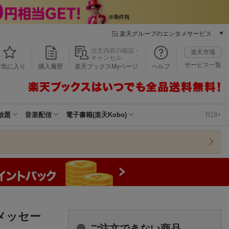
楽天グループのエンタメサービス
本/ゲーム/CD/DVD
注文内容の確認・
楽天市場
キャンセル
楽天ブックス
サービス一覧
お気に入り
購入履歴
楽天ブックスMyページ
ヘルプ
電子書籍
楽天Kobo
雑誌読み放題
楽天マガジン
放題
音楽配信
電子書籍(楽天Kobo)
R18+
音楽配信
楽天ミュージック
動画配信
楽天TV
動画配信ガイド
Rakuten PLAY
無料テレビ
Rチャンネル
メッセー
チケット
ご注文できない商品