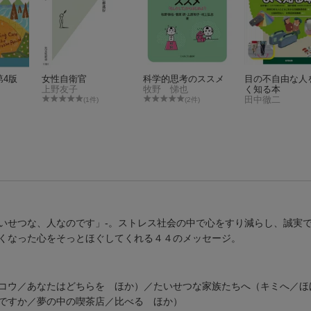
第4版
女性自衛官
科学的思考のススメ
目の不自由な人
上野友子
牧野 悌也
く知る本
田中徹二
(1件)
(2件)
いせつな、人なのです」-。ストレス社会の中で心をすり減らし、誠実
くなった心をそっとほぐしてくれる４４のメッセージ。
コウ／あなたはどちらを ほか）／たいせつな家族たちへ（キミへ／ほ
ですか／夢の中の喫茶店／比べる ほか）