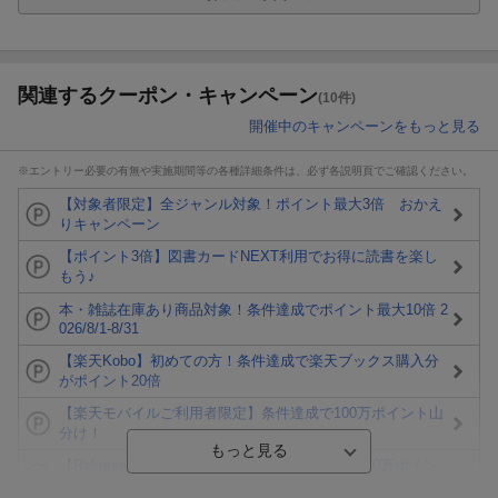
関連するクーポン・キャンペーン
(10件)
開催中のキャンペーンをもっと見る
※エントリー必要の有無や実施期間等の各種詳細条件は、必ず各説明頁でご確認ください。
【対象者限定】全ジャンル対象！ポイント最大3倍 おかえ
りキャンペーン
【ポイント3倍】図書カードNEXT利用でお得に読書を楽し
もう♪
本・雑誌在庫あり商品対象！条件達成でポイント最大10倍 2
026/8/1-8/31
【楽天Kobo】初めての方！条件達成で楽天ブックス購入分
がポイント20倍
【楽天モバイルご利用者限定】条件達成で100万ポイント山
分け！
【Rakuten Fashion×楽天ブックス】条件達成で10万ポイン
ト山分け