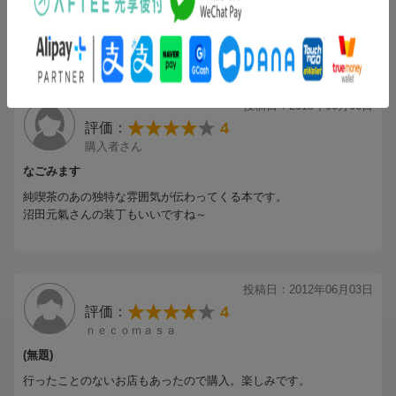
はじめておさっか。これからをきたいしたい。
投稿日：2015年06月06日
4
評価：
購入者さん
なごみます
純喫茶のあの独特な雰囲気が伝わってくる本です。
沼田元氣さんの装丁もいいですね～
投稿日：2012年06月03日
4
評価：
ｎｅｃｏｍａｓａ
(無題)
行ったことのないお店もあったので購入。楽しみです。