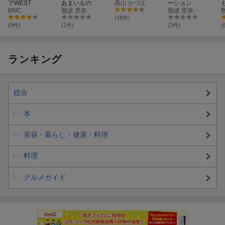
アWEST
あまいもの
高山 かづえ
ーション
BMC
難波 里奈
難波 里奈
(18件)
(9件)
(2件)
(2件)
(
ランキング
総合
本
美容・暮らし・健康・料理
料理
グルメガイド