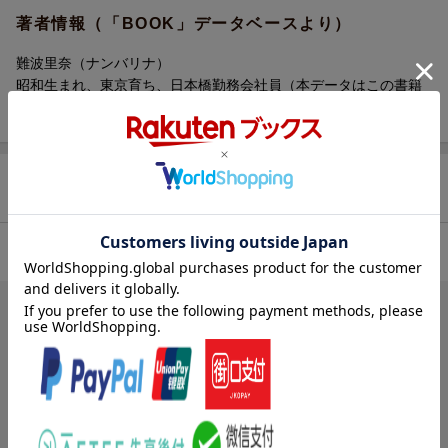
著者情報（「BOOK」データベースより）
難波里奈（ナンバリナ）
昭和生まれ、東京育ち、日本橋勤務会社員（本データはこの書籍
が刊行された当時に掲載されていたものです）
商品レビュー（5件）
4.00
総合評価：
ブックスのレビュー（3件）
投稿日：2016年06月07日
3
評価：
購入者さん
(無題)