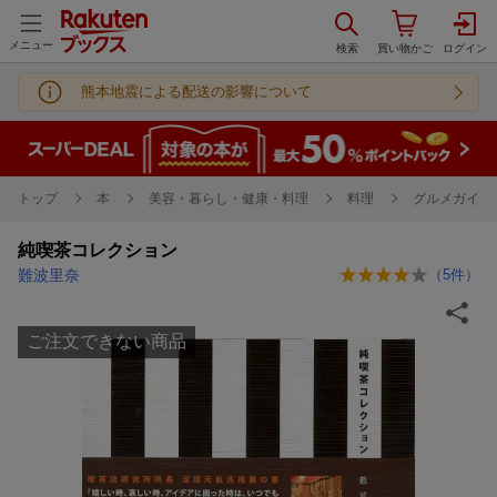
メニュー
熊本地震による配送の影響について
トップ
本
美容・暮らし・健康・料理
料理
グルメガイド
純喫茶コレクション
難波里奈
（
5
件）
ご注文できない商品