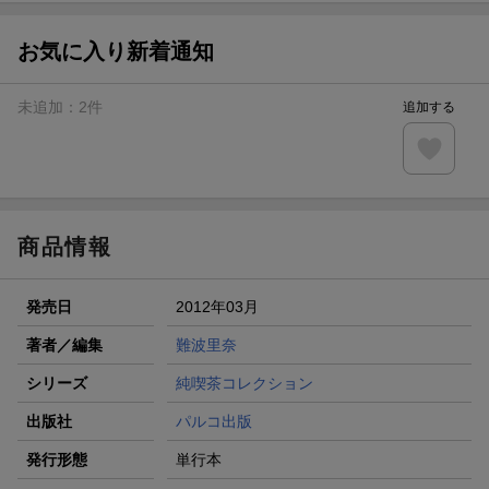
【スタンプカード】楽天ポイントもらえる＆抽選で豪華景品
が当たる！
お気に入り新着通知
楽天モバイル紹介キャンペーンの拡散で300円OFFクーポン
進呈
未追加：
2
件
追加する
条件達成で楽天限定・宝塚歌劇 宙組貸切公演ペアチケット
が当たる
エントリー＆条件達成で『鬼滅の刃』オリジナルきんちゃく
袋が当たる！
商品情報
発売日
2012年03月
著者／編集
難波里奈
シリーズ
純喫茶コレクション
出版社
パルコ出版
発行形態
単行本