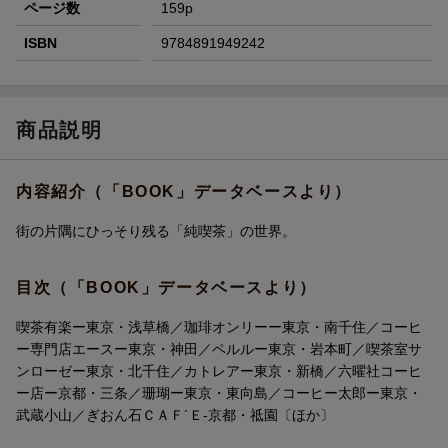
ページ数
159p
ISBN
9784891949242
商品説明
内容紹介（「BOOK」データベースより）
街の片隅にひっそり残る「純喫茶」の世界。
目次（「BOOK」データベースより）
喫茶有楽ー東京・浅草橋／珈琲オンリーー東京・南千住／コーヒ
ー専門店エースー東京・神田／ペルルー東京・岩本町／喫茶室サ
ンローゼー東京・北千住／カトレアー東京・新橋／六曜社コーヒ
ー店ー京都・三条／珊瑚ー東京・東向島／コーヒー太郎ー東京・
武蔵小山／ぎおん石ＣＡＦ´Ｅ-京都・祗園〔ほか〕